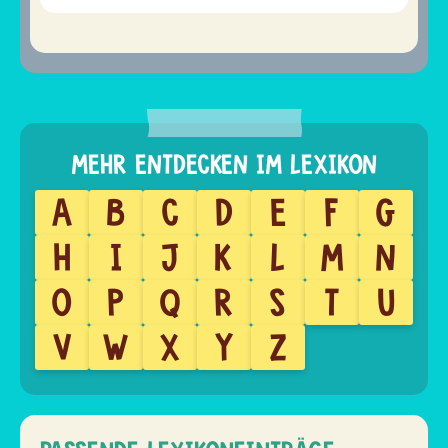
A
B
C
D
E
F
G
H
I
J
K
L
M
N
O
P
Q
R
S
T
U
V
W
X
Y
Z