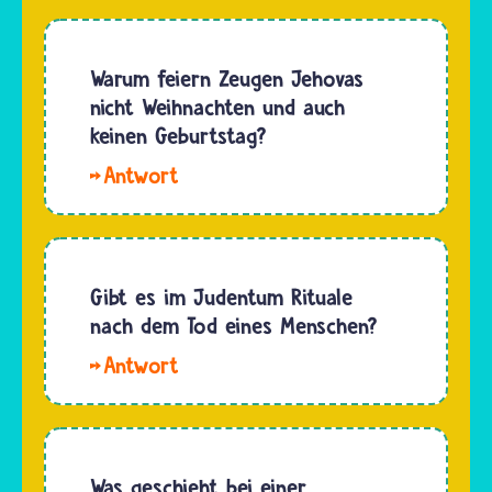
Handlung
Tradition.
erleben
Den
im
Warum feiern Zeugen Jehovas
Geburtstag
Hinduismus
nicht Weihnachten und auch
ihres Stifters …
heute
keinen Geburtstag?
nur
Hallo
Jungs
Anne-
aus
Sophie.
Priesterfamilien,
Die
die
Zeugen
Gibt es im Judentum Rituale
selbst
Jehovas
nach dem Tod eines Menschen?
Priester
feiern
werden
Nach
aus
wollen.…
dem Tod
mehreren
eines
Gründen
geliebten
kein
Menschen
Was geschieht bei einer
Weihnachtsfest.