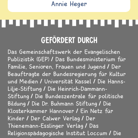
Annie Heger
GEFÖRDERT DURCH
Das Gemeinschaftswerk der Evangelischen
Publizistik (GEP)
Das Bundesministerium für
Familie, Senioren, Frauen und Jugend
Der
Beauftragte der Bundesregierung für Kultur
und Medien
Universität Kassel
Die Hanns-
Lilje-Stiftung
Die Heinrich-Dammann-
Stiftung
Die Bundeszentrale für politische
Bildung
Die Dr. Buhmann Stiftung
Die
Klosterkammer Hannover
Ein Netz für
Kinder
Der Calwer Verlag
Der
Thienemann-Esslinger Verlag
Das
Religionspädagogische Institut Loccum
Die