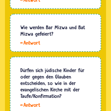
Damjan
und Su.
Bar
Mizwa
Wie werden Bar Mizwa und Bat
und
Mizwa gefeiert?
Firmung
Hallo
sind
Olivia,
wichtige
Larissa
Ereignisse
und MR
im Leben
E. Für
Dürfen sich jüdische Kinder für
von
einen
oder gegen den Glauben
Gläubigen.
jüdischen
entscheiden, so wie in der
Zu
Jungen
evangelischen Kirche mit der
beidem
ist die
Taufe/Konfirmation?
haben
Bar
wir
Hallo
Mizwa zu
schon…