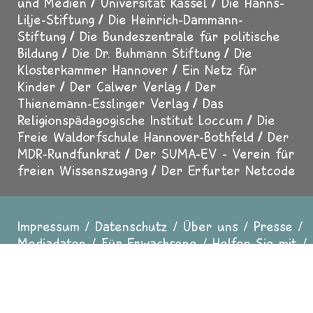
Publizistik (GEP)
Das Bundesministerium für
Familie, Senioren, Frauen und Jugend
Der
Beauftragte der Bundesregierung für Kultur
und Medien
Universität Kassel
Die Hanns-
Lilje-Stiftung
Die Heinrich-Dammann-
Stiftung
Die Bundeszentrale für politische
Bildung
Die Dr. Buhmann Stiftung
Die
Klosterkammer Hannover
Ein Netz für
Kinder
Der Calwer Verlag
Der
Thienemann-Esslinger Verlag
Das
Religionspädagogische Institut Loccum
Die
Freie Waldorfschule Hannover-Bothfeld
Der
MDR-Rundfunkrat
Der SUMA-EV - Verein für
freien Wissenszugang
Der Erfurter Netcode
Impressum
Datenschutz
Über uns
Presse
Fußzeile
Mediadaten
Für Erwachsene
Helfen Sie mit