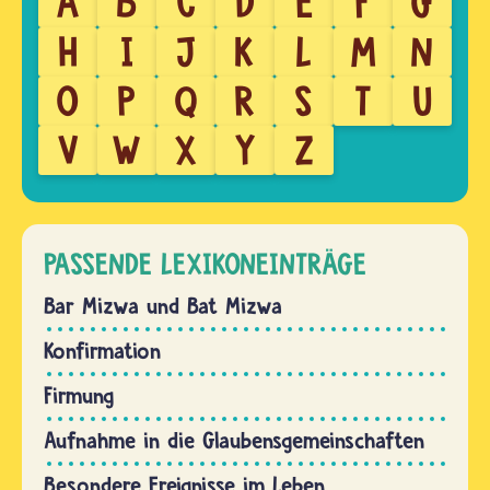
A
B
C
D
E
F
G
H
I
J
K
L
M
N
O
P
Q
R
S
T
U
V
W
X
Y
Z
PASSENDE LEXIKONEINTRÄGE
Bar Mizwa und Bat Mizwa
Konfirmation
Firmung
Aufnahme in die Glaubensgemeinschaften
Besondere Ereignisse im Leben