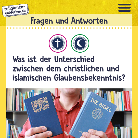
Direkt
zum
Inhalt
hristentum
Islam
Was ist der Unterschied
zwischen dem christlichen und
islamischen Glaubensbekenntnis?