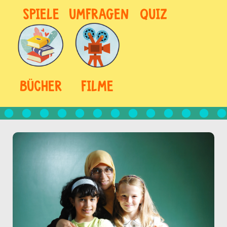
SPIELE
UMFRAGEN
QUIZ
BÜCHER
FILME