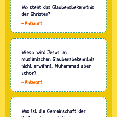
Wo steht das Glaubensbekenntnis
der Christen?
Hallo.
Das
christliche
Glaubensbekenntnis
findest
Wieso wird Jesus im
du wie
muslimischen Glaubensbekenntnis
die Zehn
nicht erwähnt, Muhammad aber
Gebote
schon?
im
Hallo
Kirchen-
Babi.
Gesangbuch.
Jesus
Das
und
Glaubensbekenntnis…
Muhammad
Was ist die Gemeinschaft der
sind für