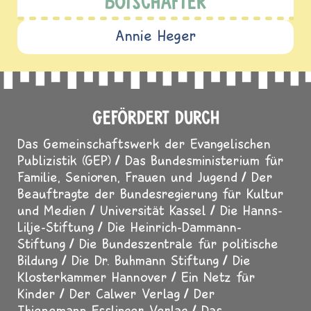
BOTSCHAFTER
Annie Heger
GEFÖRDERT DURCH
Das Gemeinschaftswerk der Evangelischen
Publizistik (GEP)
Das Bundesministerium für
Familie, Senioren, Frauen und Jugend
Der
Beauftragte der Bundesregierung für Kultur
und Medien
Universität Kassel
Die Hanns-
Lilje-Stiftung
Die Heinrich-Dammann-
Stiftung
Die Bundeszentrale für politische
Bildung
Die Dr. Buhmann Stiftung
Die
Klosterkammer Hannover
Ein Netz für
Kinder
Der Calwer Verlag
Der
Thienemann-Esslinger Verlag
Das