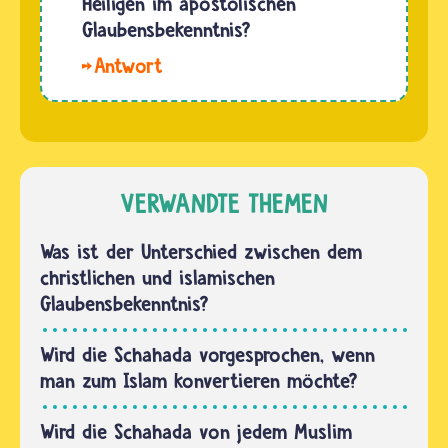
Heiligen im apostolischen
Musliminnen
Glaubensbekenntnis?
und
Hallo
Muslime
Sasi. Die
Propheten.
"Gemeinschaft
Doch
der
Musliminnen
Heiligen"
und
ist für
VERWANDTE THEMEN
Muslime
Christinnen
glauben,
und
Was ist der Unterschied zwischen dem
dass…
Christen
christlichen und islamischen
Gottes
Glaubensbekenntnis?
Volk. Sie
schließt
Wird die Schahada vorgesprochen, wenn
nach
man zum Islam konvertieren möchte?
ihrer…
Wird die Schahada von jedem Muslim