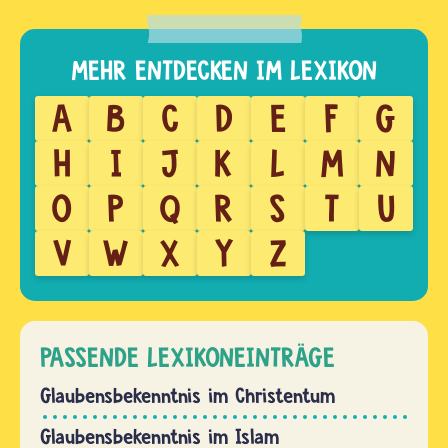
A
B
C
D
E
F
G
H
I
J
K
L
M
N
O
P
Q
R
S
T
U
V
W
X
Y
Z
PASSENDE LEXIKONEINTRÄGE
Glaubensbekenntnis im Christentum
Glaubensbekenntnis im Islam