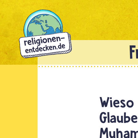
Direkt
zum
Inhalt
Wieso 
Glaube
Muham