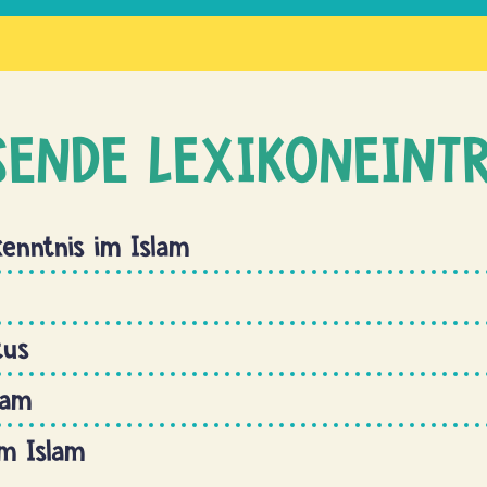
SENDE LEXIKONEINT
enntnis im Islam
tus
lam
m Islam