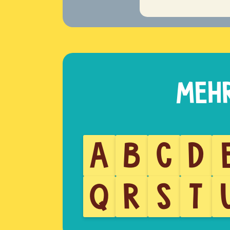
A
B
C
D
Q
R
S
T