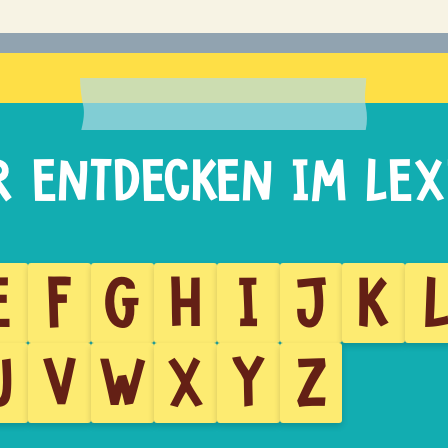
E
F
G
H
I
J
K
U
V
W
X
Y
Z