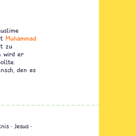
uslime
tt
Muhammad
t zu
n wird er
ollte.
nsch, den es
nis
Jesus