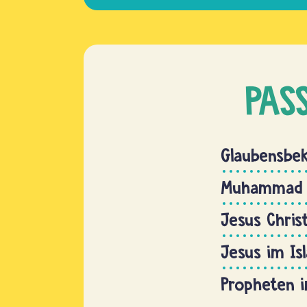
PAS
Glaubensbek
Muhammad
Jesus Chris
Jesus im Is
Propheten i