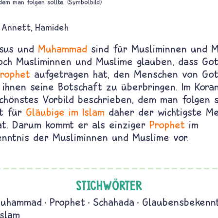
dem man folgen sollte. (Symbolbild)
Annett
Hamideh
Jesus und
Muhammad
sind für Musliminnen und M
och Musliminnen und Muslime glauben, dass Go
rophet
aufgetragen hat, den Menschen von Got
 ihnen seine Botschaft zu überbringen. Im Kora
chönstes Vorbild beschrieben, dem man folgen s
t für
Gläubige im Islam
daher der wichtigste Me
at. Darum kommt er als einziger
Prophet
im
nntnis der Musliminnen und Muslime vor.
STICHWÖRTER
uhammad
Prophet
Schahada
Glaubensbekennt
Islam