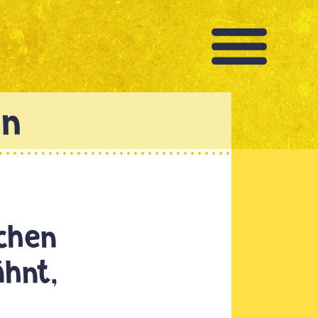
chen
ähnt,