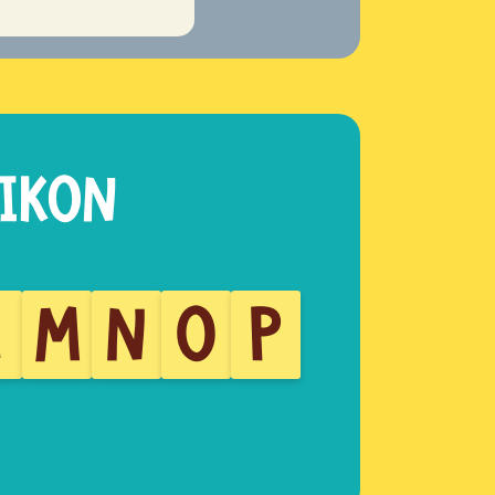
L
M
N
O
P