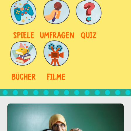
SPIELE
UMFRAGEN
QUIZ
BÜCHER
FILME