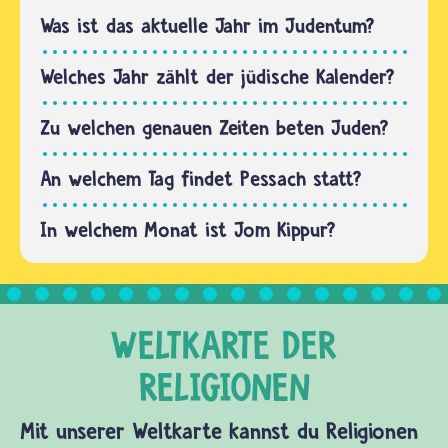
Erst
eingeteilt,
Was ist das aktuelle Jahr im Judentum?
später
um
entschieden
Verabredungen
Welches Jahr zählt der jüdische Kalender?
die…
zu
treffen,
Zu welchen genauen Zeiten beten Juden?
günstige
Jagdzeiten
An welchem Tag findet Pessach statt?
abzupassen…
In welchem Monat ist Jom Kippur?
Mit unserer Weltkarte kannst du Religionen