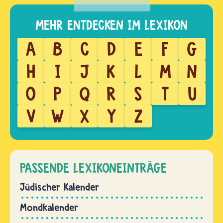
A
B
C
D
E
F
G
H
I
J
K
L
M
N
O
P
Q
R
S
T
U
V
W
X
Y
Z
PASSENDE LEXIKONEINTRÄGE
Jüdischer Kalender
Mondkalender