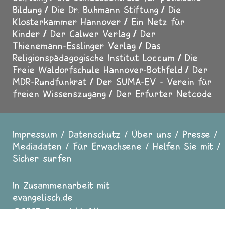
Bildung
Die Dr. Buhmann Stiftung
Die
Klosterkammer Hannover
Ein Netz für
Kinder
Der Calwer Verlag
Der
Thienemann-Esslinger Verlag
Das
Religionspädagogische Institut Loccum
Die
Freie Waldorfschule Hannover-Bothfeld
Der
MDR-Rundfunkrat
Der SUMA-EV - Verein für
freien Wissenszugang
Der Erfurter Netcode
Impressum
Datenschutz
Über uns
Presse
Fußzeile
Mediadaten
Für Erwachsene
Helfen Sie mit
Sicher surfen
In Zusammenarbeit mit
evangelisch.de
2025 Copyright All
Rights reserved