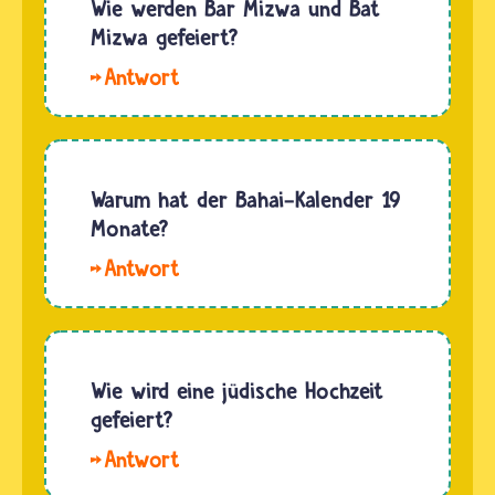
Wie werden Bar Mizwa und Bat
Mizwa gefeiert?
Hallo
Olivia,
Larissa
und MR
E. Für
Warum hat der Bahai-Kalender 19
einen
Monate?
jüdischen
Hallo
Jungen
Anne-
ist die
Sophie.
Bar
Die Zahl
Mizwa zu
19 ist
Wie wird eine jüdische Hochzeit
seinem
Bahai
gefeiert?
13.
heilig. Um
Geburtstag
Hallo.
diese
der
Der Tag