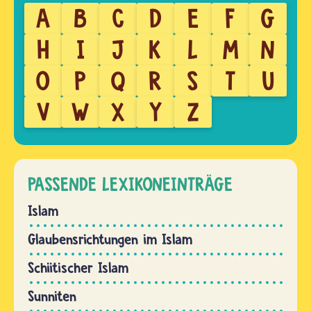
A
B
C
D
E
F
G
H
I
J
K
L
M
N
O
P
Q
R
S
T
U
V
W
X
Y
Z
PASSENDE LEXIKONEINTRÄGE
Islam
Glaubensrichtungen im Islam
Schiitischer Islam
Sunniten