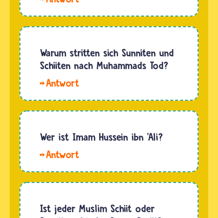
Nein,
Alevitentum
und
Alawitentum
Warum stritten sich Sunniten und
sind zwei
Schiiten nach Muhammads Tod?
verschiedene
Hallo
Religionsgemeinschaften.
Jojo. Das
Jede hat
Thema
ihren
ist
eigenen
kompliziert.
Wer ist Imam Hussein ibn 'Ali?
Glauben…
Lange
Hallo
nach
Lauren.
dem Tod
Hussein
des
ibn Ali
Propheten
war ein
Ist jeder Muslim Schiit oder
Muhammad
Enkelkind