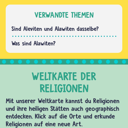
Gebete,
Gläubige
aber sie
haben
VERWANDTE THEMEN
sind für
nur eine
sie keine
Gemeinsamkeit:
Sind Aleviten und Alawiten dasselbe?
Pflichtgebete…
Für beide
ist
Was sind Alawiten?
Muhammads
Vetter Ali
sehr…
Mit unserer Weltkarte kannst du Religionen
und ihre heiligen Stätten auch geographisch
entdecken. Klick auf die Orte und erkunde
Religionen auf eine neue Art.