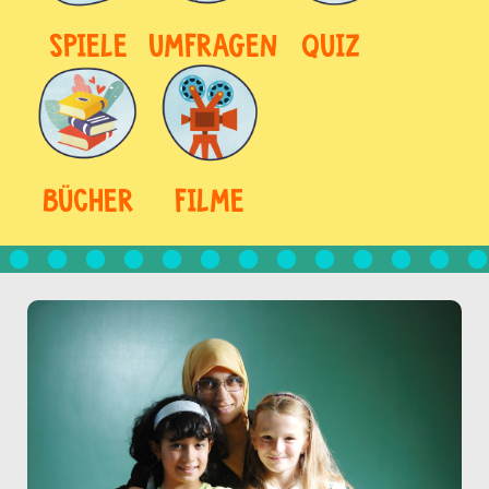
SPIELE
UMFRAGEN
QUIZ
BÜCHER
FILME