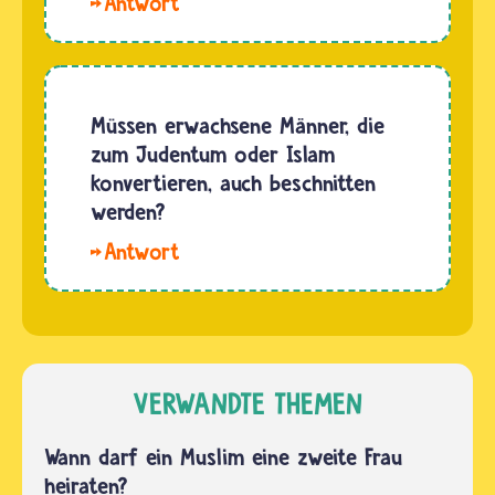
Hallo
Islam in
Sam. Nur
Form
aus Liebe
einer Ehe
zu einem
statt.
Menschen
Müssen erwachsene Männer, die
Diese Ehe
seine
zum Judentum oder Islam
wird
Religion
konvertieren, auch beschnitten
normalerweise…
anzunehmen,
werden?
kann
Hallo
viele
Chac. Ja,
Schwierigkeiten
wenn ein
mit sich
Mann
bringen.Jeder…
Jude
werden
VERWANDTE THEMEN
möchte,
legt er
Wann darf ein Muslim eine zweite Frau
vor drei
heiraten?