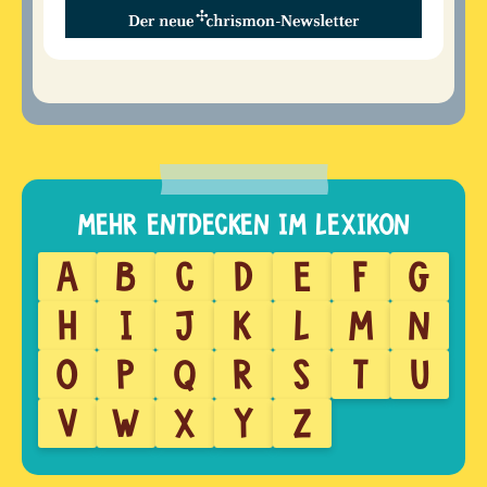
A
B
C
D
E
F
G
H
I
J
K
L
M
N
O
P
Q
R
S
T
U
V
W
X
Y
Z