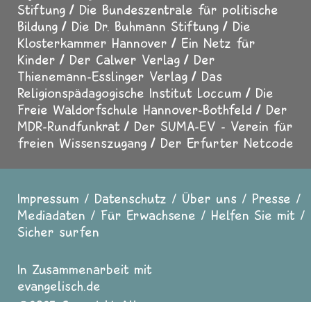
Stiftung
Die Bundeszentrale für politische
Bildung
Die Dr. Buhmann Stiftung
Die
Klosterkammer Hannover
Ein Netz für
Kinder
Der Calwer Verlag
Der
Thienemann-Esslinger Verlag
Das
Religionspädagogische Institut Loccum
Die
Freie Waldorfschule Hannover-Bothfeld
Der
MDR-Rundfunkrat
Der SUMA-EV - Verein für
freien Wissenszugang
Der Erfurter Netcode
Impressum
Datenschutz
Über uns
Presse
Fußzeile
Mediadaten
Für Erwachsene
Helfen Sie mit
Sicher surfen
In Zusammenarbeit mit
evangelisch.de
2025 Copyright All