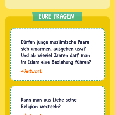
Dürfen junge muslimische Paare
sich umarmen, ausgehen usw?
Und ab wieviel Jahren darf man
im Islam eine Beziehung führen?
Eine
Liebesbeziehung
zwischen
Männern
und
Kann man aus Liebe seine
Frauen
Religion wechseln?
findet im