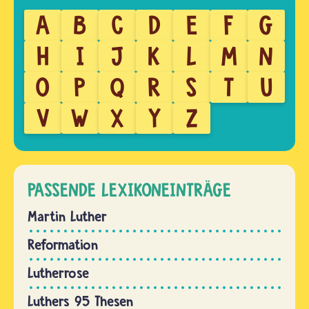
A
B
C
D
E
F
G
H
I
J
K
L
M
N
O
P
Q
R
S
T
U
V
W
X
Y
Z
PASSENDE LEXIKONEINTRÄGE
Martin Luther
Reformation
Lutherrose
Luthers 95 Thesen