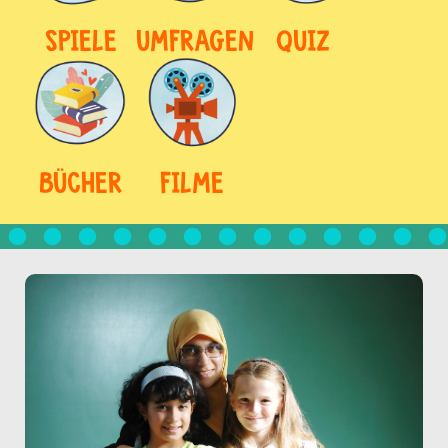
SPIELE
UMFRAGEN
QUIZ
BÜCHER
FILME