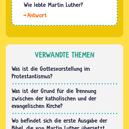
viel
Wie lebte Martin Luther?
Vokabeln
Hallo.
und
Martin
Grammatik
Luther
büffeln:
kam
Er lernte
1483 in
Latein,
Eisleben
VERWANDTE THEMEN
Griechisch
zur Welt.
und
Die kleine
Was ist die Gottesvorstellung im
Hebräisch.
Stadt
Protestantismus?
…
liegt
zwischen
Was ist der Grund für die Trennung
dem Harz
zwischen der katholischen und der
und der
evangelischen Kirche?
Stadt
Halle.…
Wo befindet sich die erste Ausgabe der
Bibel, die von Martin Luther übersetzt