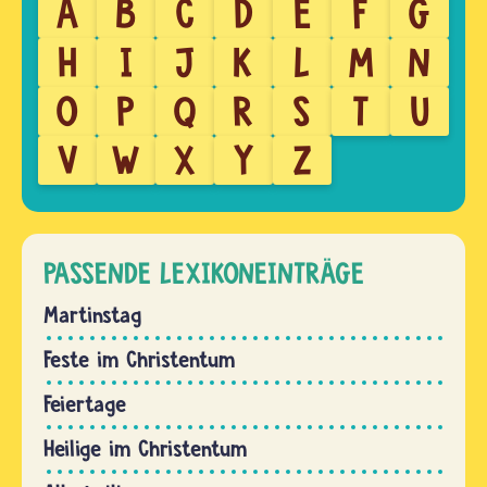
A
B
C
D
E
F
G
H
I
J
K
L
M
N
O
P
Q
R
S
T
U
V
W
X
Y
Z
PASSENDE LEXIKONEINTRÄGE
Martinstag
Feste im Christentum
Feiertage
Heilige im Christentum