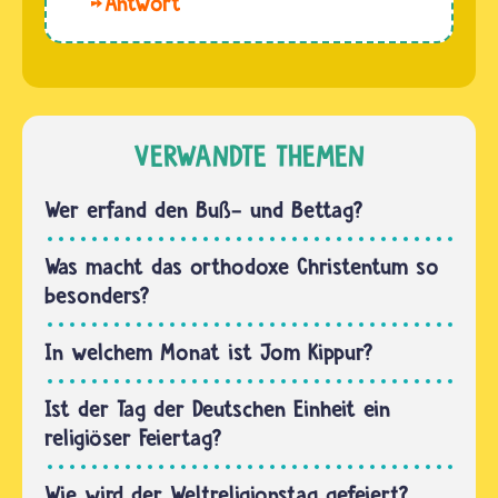
Hallo.
für
mit
Sankt
Essenszeiten
Beuteln…
Martin
und für
wurde in
bestimmte
Ungarn
Gerichte
geboren
VERWANDTE THEMEN
an ihren…
– und
dort
Wer erfand den Buß- und Bettag?
wahrscheinlich
in dem
Was macht das orthodoxe Christentum so
Ort
besonders?
Sabaria. Vermutlich
wurde er
In welchem Monat ist Jom Kippur?
im…
Ist der Tag der Deutschen Einheit ein
religiöser Feiertag?
Wie wird der Weltreligionstag gefeiert?