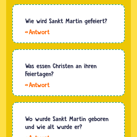
Sankt
Martin,
also der
Wie wird Sankt Martin gefeiert?
heilige
In
Martin
vielen
lebte im
Gegenden
4.
freuen
Jahrhundert,
sich die
Was essen Christen an ihren
also
Kinder
Feiertagen?
ungefähr
vor
400
Hallo
allem auf
Jahre
HNAu.
das
nach der
Christinnen
Martinssingen.
Geburt…
und Christen
Dabei
haben
Wo wurde Sankt Martin geboren
ziehen
keine
und wie alt wurde er?
sie in
Vorschriften
Gruppen