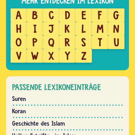
A
B
C
D
E
F
G
H
I
J
K
L
M
N
O
P
Q
R
S
T
U
V
W
X
Y
Z
PASSENDE LEXIKONEINTRÄGE
Suren
Koran
Geschichte des Islam