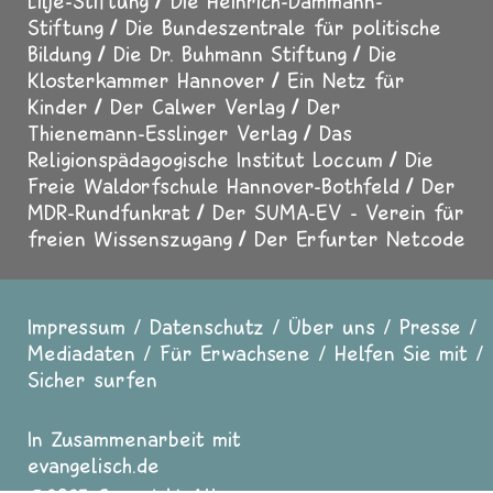
Lilje-Stiftung
Die Heinrich-Dammann-
Stiftung
Die Bundeszentrale für politische
Bildung
Die Dr. Buhmann Stiftung
Die
Klosterkammer Hannover
Ein Netz für
Kinder
Der Calwer Verlag
Der
Thienemann-Esslinger Verlag
Das
Religionspädagogische Institut Loccum
Die
Freie Waldorfschule Hannover-Bothfeld
Der
MDR-Rundfunkrat
Der SUMA-EV - Verein für
freien Wissenszugang
Der Erfurter Netcode
Impressum
Datenschutz
Über uns
Presse
Fußzeile
Mediadaten
Für Erwachsene
Helfen Sie mit
Sicher surfen
In Zusammenarbeit mit
evangelisch.de