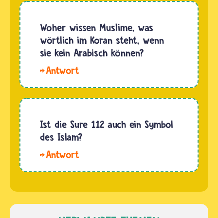
seine
Der Koran
Frau zu
hat
Woher wissen Muslime, was
schlagen.
ungefähr
wörtlich im Koran steht, wenn
Der
6600
sie kein Arabisch können?
Prophet…
Verse.
Hallo
Nur in
Lenny,
einem
der
geht es
Koran
um
spricht
Ist die Sure 112 auch ein Symbol
Konflikte
nach
des Islam?
zwischen
dem
Mann
Hallo
Glauben
und Frau
Louisa.
der
und…
Nein,
Muslime
eine Sure
zu allen
ist kein
Menschen.
Zeichen