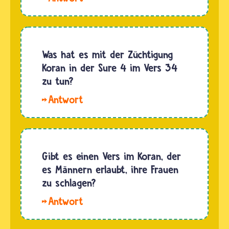
die
arabische
Schrift
hat sich
Was hat es mit der Züchtigung
über
Koran in der Sure 4 im Vers 34
viele
zu tun?
Jahrhunderte
Hallo
immer
Riki. Der
weiterentwickelt
Vers 34
und
in der
verändert.
Sure 4
Gibt es einen Vers im Koran, der
Natürlich
im Koran
es Männern erlaubt, ihre Frauen
ist die…
gibt dem
zu schlagen?
Ehemann
Hallo
nicht das
Fragi und
Recht,
Manu.