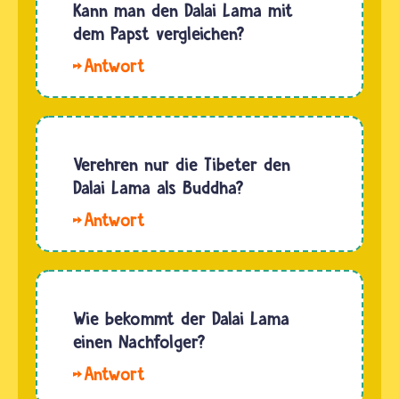
leben im
Kann man den Dalai Lama mit
ins
Zölibat.
dem Papst vergleichen?
Leben…
Das heißt,
Hallo
sie
Kolb. Der
verzichten
Dalai
auf eine
Lama
Ehe und
und der
Verehren nur die Tibeter den
auf
Papst
Dalai Lama als Buddha?
Sexualität.
sind
Das gilt…
Hallo
beide
Jila. Sehr
Oberhäupter
viele
einer
Buddhistinnen
Glaubensgemeinschaft
und
Wie bekommt der Dalai Lama
mit
Buddhisten
einen Nachfolger?
bestimmten
auf der
Aufgaben.
Hallo
ganzen
…
Rhili. Der