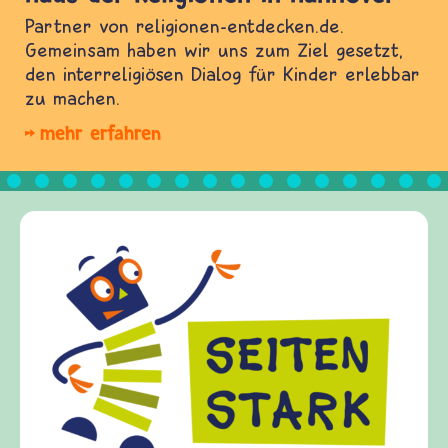
Partner von religionen-entdecken.de.
Gemeinsam haben wir uns zum Ziel gesetzt,
den interreligiösen Dialog für Kinder erlebbar
zu machen.
mehr erfahren
Frieden
frieden-f
Kinder, E
Fragen vo
Gewalt i
diesem Th
fragen.de