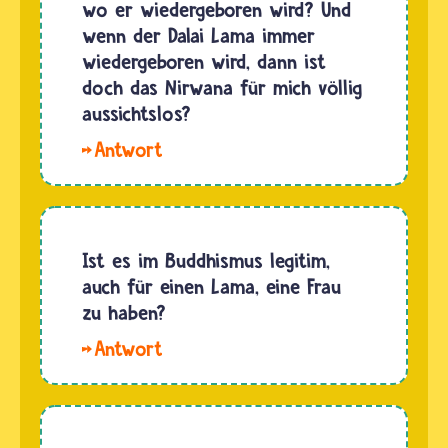
wo er wiedergeboren wird? Und
wenn der Dalai Lama immer
wiedergeboren wird, dann ist
doch das Nirwana für mich völlig
aussichtslos?
Hallo
Digshan,tibetische
Lamas
haben
einen
Ist es im Buddhismus legitim,
besonderen
auch für einen Lama, eine Frau
Wunsch
zu haben?
frei: Sie
Hallo
können
Frost.
freiwillig
Buddhistische
aus dem
Mönche
Nirwana