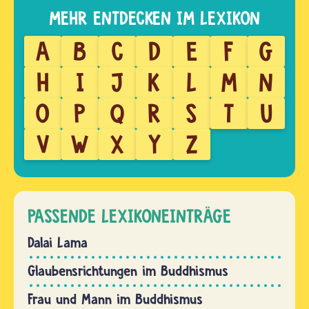
A
B
C
D
E
F
G
H
I
J
K
L
M
N
O
P
Q
R
S
T
U
V
W
X
Y
Z
PASSENDE LEXIKONEINTRÄGE
Dalai Lama
Glaubensrichtungen im Buddhismus
Frau und Mann im Buddhismus