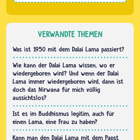
Welt
jetzige
verehren
Dalai
den Dalai
Lama ist
Lama als
sehr
VERWANDTE THEMEN
Buddha.
modern.
Sogar
Er
Was ist 1950 mit dem Dalai Lama passiert?
viele…
möchte,
dass sich
Wie kann der Dalai Lama wissen, wo er
die
wiedergeboren wird? Und wenn der Dalai
Gläubigen
Lama immer wiedergeboren wird, dann ist
nach
doch das Nirwana für mich völlig
seinem
aussichtslos?
Tod
selbst
Ist es im Buddhismus legitim, auch für
einen…
einen Lama, eine Frau zu haben?
Kann man den Dalai Lama mit dem Papst