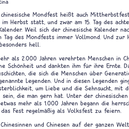
tina
 chinesische Mondfest heißt auch Mittherbstfes
n im Herbst statt, und zwar am 15. Tag des ach
 Kalender. Weil sich der chinesische Kalender n
 am Tag des Mondfests immer Vollmond. Und zur 
besonders hell.
mehr als 2.000 Jahren verehrten Menschen in C
ne Schönheit und dankten ihm für ihre Ernte. 
schichten, die sich die Menschen über Generat
ogenannte Legenden. Und in diesen Legenden gi
terblichkeit, um Liebe und die Sehnsucht, mit
sein, die man gern hat. Unter der chinesischen
 etwas mehr als 1.000 Jahren begann die herrs
, das Fest regelmäßig als Volksfest zu feiern.
 Chinesinnen und Chinesen auf der ganzen Wel