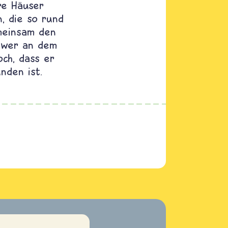
re Häuser
, die so rund
meinsam den
d wer an dem
ch, dass er
nden ist.