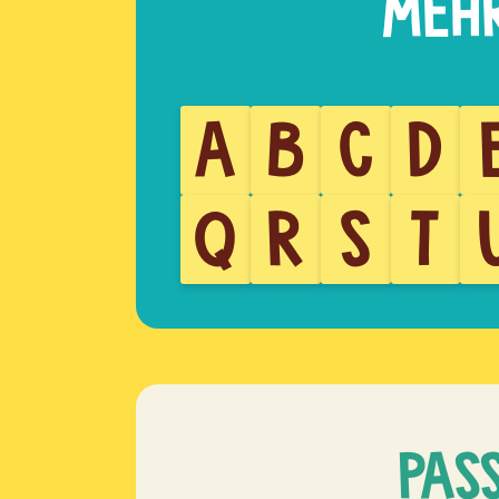
A
B
C
D
Q
R
S
T
PAS