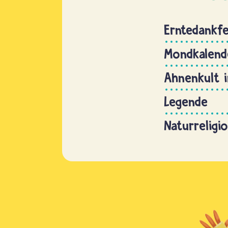
Erntedankfe
Mondkalend
Ahnenkult i
Legende
Naturreligi