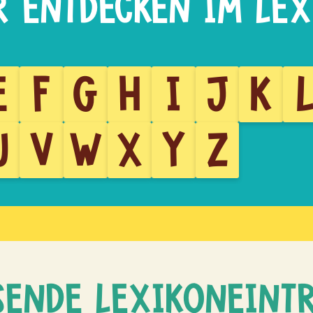
E
F
G
H
I
J
K
U
V
W
X
Y
Z
SENDE LEXIKONEINT