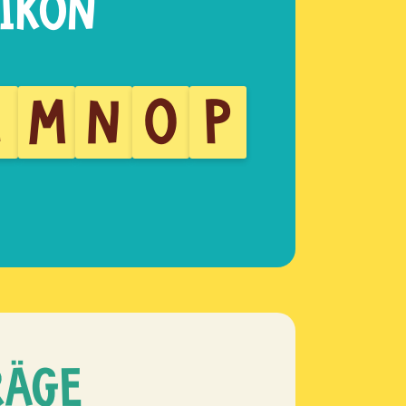
L
M
N
O
P
RÄGE