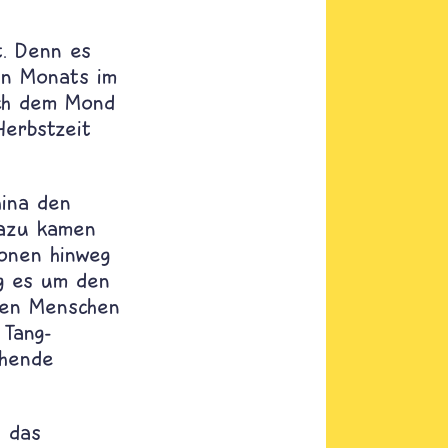
t. Denn es
ten Monats im
ach dem Mond
Herbstzeit
hina den
Dazu kamen
ionen hinweg
ng es um den
 den Menschen
 Tang-
chende
t das