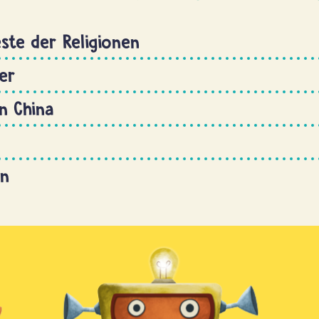
ste der Religionen
er
n China
on