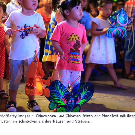
oto/Getty Images
Chinesinnen und Chinesen feiern das Mondfest mit ihre
 Laternen schmücken sie ihre Häuser und Straßen.