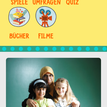
SPIELE
UMFRAGEN
QUIZ
BÜCHER
FILME