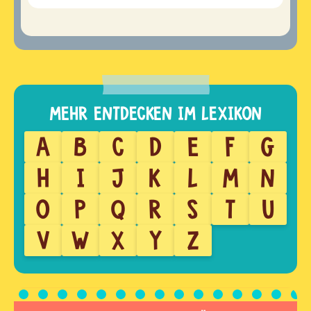
A
B
C
D
E
F
G
H
I
J
K
L
M
N
O
P
Q
R
S
T
U
V
W
X
Y
Z