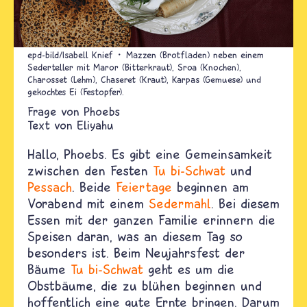
epd-bild/Isabell Knief
Mazzen (Brotfladen) neben einem
Sederteller mit Maror (Bitterkraut), Sroa (Knochen),
Charosset (Lehm), Chaseret (Kraut), Karpas (Gemuese) und
gekochtes Ei (Festopfer).
Phoebs
Text von
Eliyahu
Hallo, Phoebs. Es gibt eine Gemeinsamkeit
zwischen den Festen
Tu bi-Schwat
und
Pessach
. Beide
Feiertage
beginnen am
Vorabend mit einem
Sedermahl
. Bei diesem
Essen mit der ganzen Familie erinnern die
Speisen daran, was an diesem Tag so
besonders ist. Beim Neujahrsfest der
Bäume
Tu bi-Schwat
geht es um die
Obstbäume, die zu blühen beginnen und
hoffentlich eine gute Ernte bringen. Darum