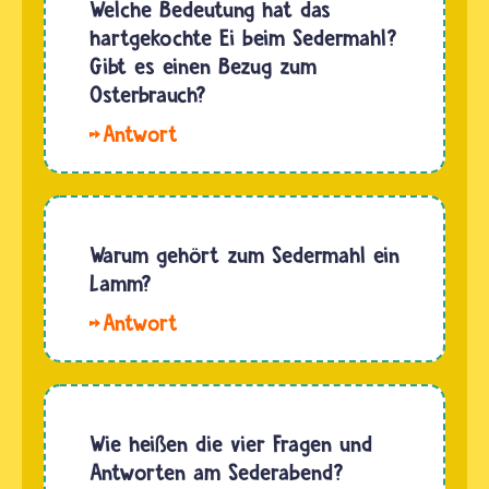
Beginn
Welche Bedeutung hat das
gefeiert
des
hartgekochte Ei beim Sedermahl?
hat, wird
Sederabends
Gibt es einen Bezug zum
in den
werden
Osterbrauch?
Evangelien…
der
Hallo
Sederteller
lieber
gedeckt
Religionskurs.
und
Bejza
Sederzutaten
heißt das
Warum gehört zum Sedermahl ein
vorbereitet…
hart
Lamm?
gekochte
Hallo
Ei auf
Max. Das
dem
Lamm als
Sederteller.
Teil des
Es
Sedermahls
Wie heißen die vier Fragen und
erinnert
erinnert
Antworten am Sederabend?
an ein