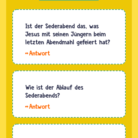
Ist der Sederabend das, was
Jesus mit seinen Jüngern beim
letzten Abendmahl gefeiert hat?
Hallo,
Julia.
Wann
genau
Jesus
Wie ist der Ablauf des
mit
Sederabends?
seinen
Hallo
Jüngern
Roman
das
und
letzte
Magdalena. Vor
Abendmahl