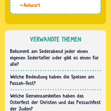
Jüdinnen
spezielles…
Hallo.
und
Die vier
Juden an
Fragen
ihr
und
Vertrauen
Antworten
in Gott
am
VERWANDTE THEMEN
und an
Sederabend
den Mut
erinnern
Bekommt am Sederabend jeder einen
der…
Jüdinnen
eigenen Sederteller oder gibt es einen für
und Juden
alle?
an ihr
Leben in
Welche Bedeutung haben die Speisen am
der
Passah-Fest?
Sklaverei
und…
Welche Gemeinsamkeiten haben das
Osterfest der Christen und das Pessachfest
der Juden?