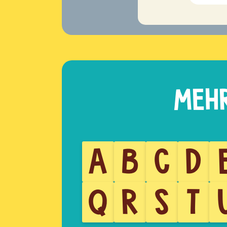
A
B
C
D
Q
R
S
T