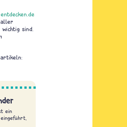
-entdecken.de
aller
wichtig sind.
m
artikeln:
nder
st ein
eingeführt,