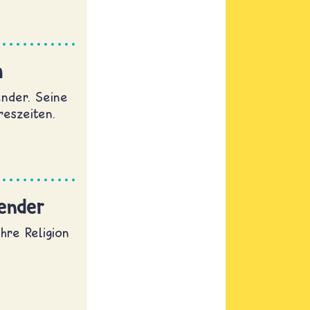
m
ender. Seine
eszeiten.
lender
hre Religion