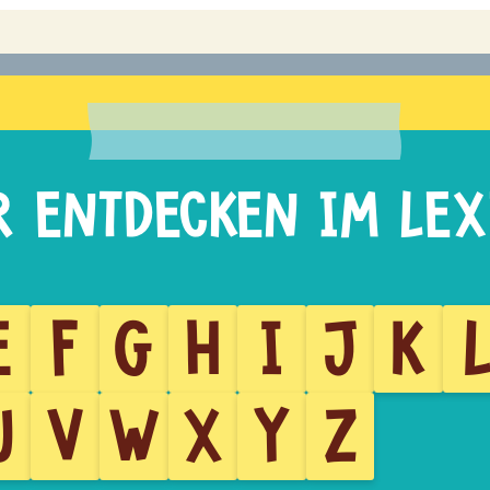
E
F
G
H
I
J
K
U
V
W
X
Y
Z