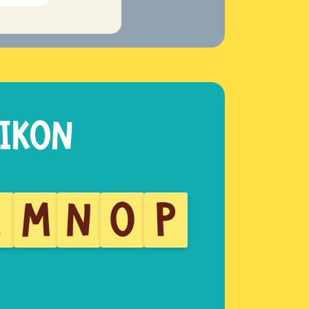
L
M
N
O
P