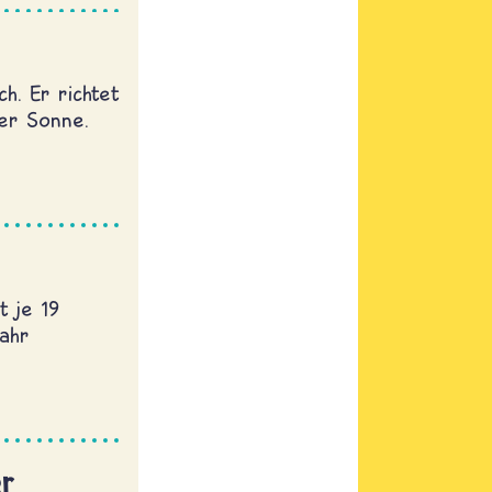
h. Er richtet
er Sonne.
t je 19
Jahr
er