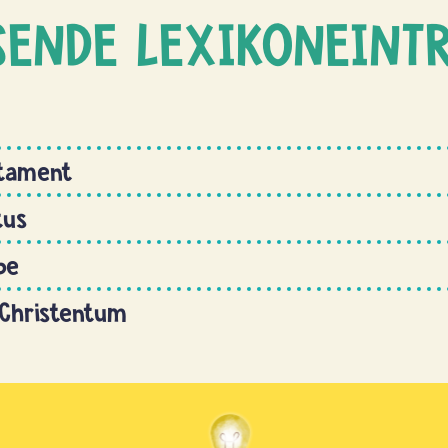
SENDE LEXIKONEINT
stament
tus
be
 Christentum