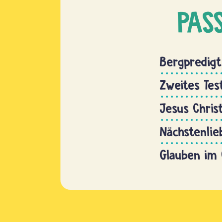
PAS
Bergpredigt
Zweites Te
Jesus Chris
Nächstenlie
Glauben im