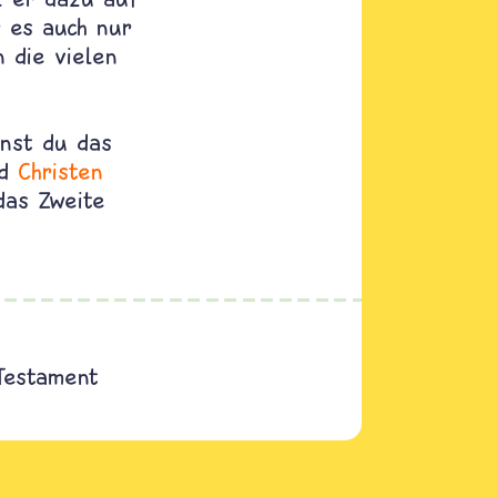
r es auch nur
n die vielen
nnst du das
nd
Christen
das Zweite
Testament