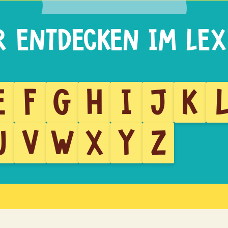
E
F
G
H
I
J
K
U
V
W
X
Y
Z