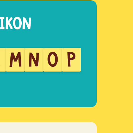
L
M
N
O
P