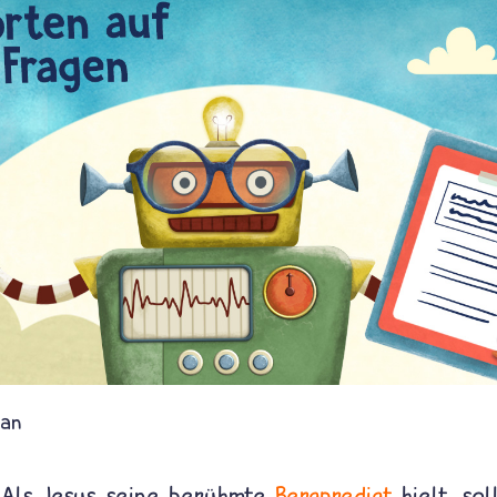
ian
. Als Jesus seine berühmte
Bergpredigt
hielt, so