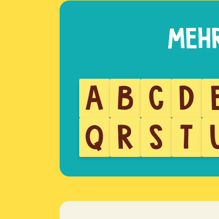
A
B
C
D
Q
R
S
T