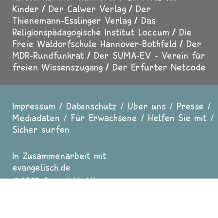
Kinder
Der Calwer Verlag
Der
Thienemann-Esslinger Verlag
Das
Religionspädagogische Institut Loccum
Die
Freie Waldorfschule Hannover-Bothfeld
Der
MDR-Rundfunkrat
Der SUMA-EV - Verein für
freien Wissenszugang
Der Erfurter Netcode
Impressum
Datenschutz
Über uns
Presse
Fußzeile
Mediadaten
Für Erwachsene
Helfen Sie mit
Sicher surfen
In Zusammenarbeit mit
evangelisch.de
2025 Copyright All
Rights reserved