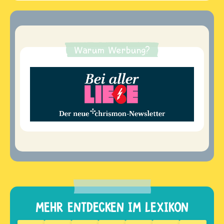
Warum Werbung?