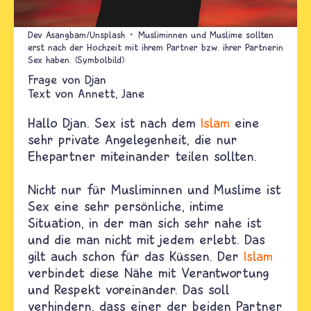
Dev Asangbam/Unsplash
Musliminnen und Muslime sollten
erst nach der Hochzeit mit ihrem Partner bzw. ihrer Partnerin
Sex haben. (Symbolbild)
Djan
Text von
Annett
Jane
Hallo Djan. Sex ist nach dem
Islam
eine
sehr private Angelegenheit, die nur
Ehepartner miteinander teilen sollten.
Nicht nur für Musliminnen und Muslime ist
Sex eine sehr persönliche, intime
Situation, in der man sich sehr nahe ist
und die man nicht mit jedem erlebt. Das
gilt auch schon für das Küssen. Der
Islam
verbindet diese Nähe mit Verantwortung
und Respekt voreinander. Das soll
verhindern, dass einer der beiden Partner