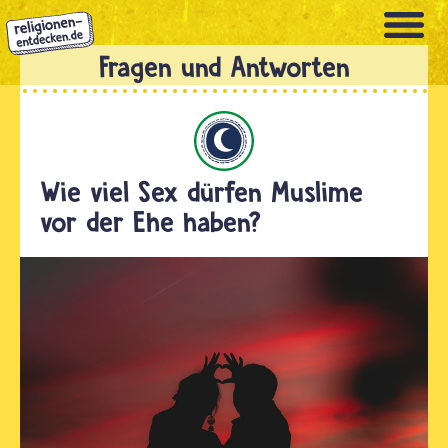
Direkt
zum
Inhalt
Islam
Wie viel Sex dürfen Muslime
vor der Ehe haben?