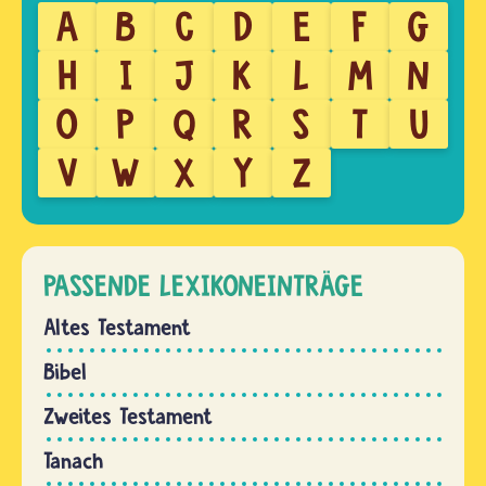
A
B
C
D
E
F
G
H
I
J
K
L
M
N
O
P
Q
R
S
T
U
V
W
X
Y
Z
PASSENDE LEXIKONEINTRÄGE
Altes Testament
Bibel
Zweites Testament
Tanach