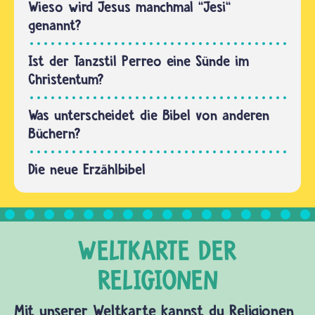
umfasst
Wieso wird Jesus manchmal “Jesi“
eigentlich
genannt?
66
einzelne
Ist der Tanzstil Perreo eine Sünde im
Bücher.
Christentum?
Sie
wurden…
Was unterscheidet die Bibel von anderen
Büchern?
Die neue Erzählbibel
Mit unserer Weltkarte kannst du Religionen