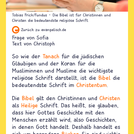
Tobias Frick/Fundus
Die Bibel ist für Christinnen und
Christen die bedeutendste religiöse Schrift.
Zurück zu evangelisch.de
Sofia
Text von
Christoph
So wie der
Tanach
für die jüdischen
Gläubigen und der Koran für die
Musliminnen und Muslime die wichtigste
religiöse Schrift darstellt, ist die
Bibel
die
bedeutendste Schrift im
Christentum
.
Die
Bibel
gilt den Christinnen und
Christen
als
Heilige
Schrift. Das heißt, sie glauben,
dass hier Gottes Geschichte mit den
Menschen erzählt wird, also Geschichten,
in denen Gott handelt. Deshalb handelt es
sich um besondere
Bücher
. Sie sind wichtig