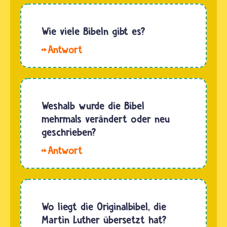
Christen
unterteilen
ihre
Wie viele Bibeln gibt es?
Heilige
Hallo
Schrift in
Sofie
zwei
2020, es
Teile.
gibt nur
Einen Teil
eine
Weshalb wurde die Bibel
haben sie
Bibel. Sie
mehrmals verändert oder neu
aus dem
besteht
geschrieben?
Judentum…
aber aus
Hallo
zwei
Silvas. Die
großen
Bibel
Teilen,
wird
die
schon
Wo liegt die Originalbibel, die
wiederum
seit fast
Martin Luther übersetzt hat?
verschiedene