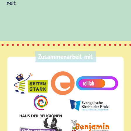
(Über-)Lebensfragen aus den Bereichen Krieg
und Frieden, Streit und Gewalt.
Zusammenarbeit mit