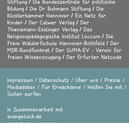
Stiftung
Die Bundeszentrale für politische
Bildung
Die Dr. Buhmann Stiftung
Die
Klosterkammer Hannover
Ein Netz für
Kinder
Der Calwer Verlag
Der
Thienemann-Esslinger Verlag
Das
Religionspädagogische Institut Loccum
Die
Freie Waldorfschule Hannover-Bothfeld
Der
MDR-Rundfunkrat
Der SUMA-EV - Verein für
freien Wissenszugang
Der Erfurter Netcode
Impressum
Datenschutz
Über uns
Presse
Fußzeile
Mediadaten
Für Erwachsene
Helfen Sie mit
Sicher surfen
In Zusammenarbeit mit
evangelisch.de
2025 Copyright All