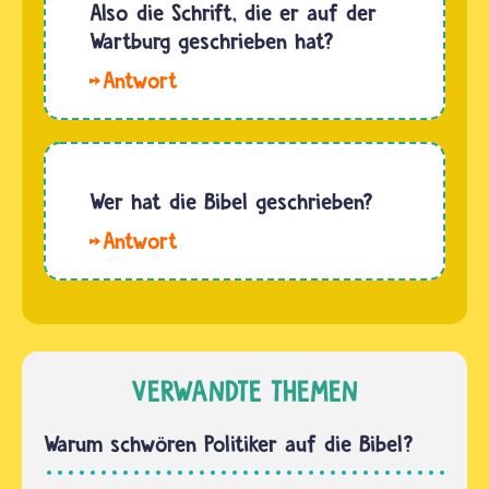
2000
Also die Schrift, die er auf der
Namen…
Jahren
Wartburg geschrieben hat?
nicht
Hallo
mehr
Maria. Die
verändert.
Lutherbibel
Nur ihre
von
Übersetzungen…
1534
Wer hat die Bibel geschrieben?
liegt seit
Hallo.
Jahrhunderten
Die Bibel
in der
besteht
Herzogin-
aus dem
Anna-
Ersten
Amalia-
und dem
VERWANDTE THEMEN
Bibliothek
Zweiten
in
Testament
Warum schwören Politiker auf die Bibel?
Weimar.
und
Sie…