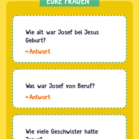
Wie alt war Josef bei Jesus
Geburt?
Hallo
Jetzt.
Als Josef
lebte,
wurde
Was war Josef von Beruf?
noch
Hallo.
nicht
Der
aufgeschrieben,
Josef im
wann ein
Christentum
Mensch
war
Wie viele Geschwister hatte
geboren
Zimmermann.