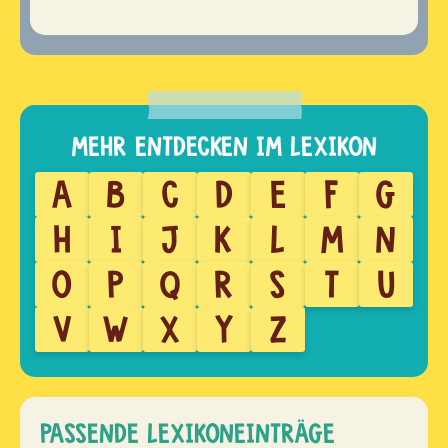
A
B
C
D
E
F
G
H
I
J
K
L
M
N
O
P
Q
R
S
T
U
V
W
X
Y
Z
PASSENDE LEXIKONEINTRÄGE