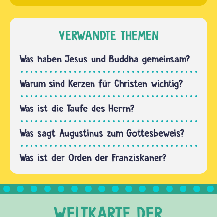
genau
„Doktor“
geklärt,
oder
wo
VERWANDTE THEMEN
„Professor“.
genau
Das
Jesus
Was haben Jesus und Buddha gemeinsam?
Wort…
geboren
wurde.
Warum sind Kerzen für Christen wichtig?
Im
Zweiten
Was ist die Taufe des Herrn?
Testament
der Bibel
Was sagt Augustinus zum Gottesbeweis?
berichten
Was ist der Orden der Franziskaner?
die…