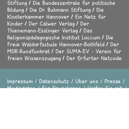
Beauftragte der Bundesregierung für Kultur
und Medien
Universität Kassel
Die Hanns-
Lilje-Stiftung
Die Heinrich-Dammann-
Stiftung
Die Bundeszentrale für politische
Bildung
Die Dr. Buhmann Stiftung
Die
Klosterkammer Hannover
Ein Netz für
Kinder
Der Calwer Verlag
Der
Thienemann-Esslinger Verlag
Das
Religionspädagogische Institut Loccum
Die
Freie Waldorfschule Hannover-Bothfeld
Der
MDR-Rundfunkrat
Der SUMA-EV - Verein für
freien Wissenszugang
Der Erfurter Netcode
Impressum
Datenschutz
Über uns
Presse
Fußzeile
Mediadaten
Für Erwachsene
Helfen Sie mit
Sicher surfen