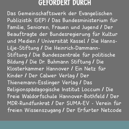
GEFÖRDERT DURCH
Das Gemeinschaftswerk der Evangelischen
Publizistik (GEP)
Das Bundesministerium für
Familie, Senioren, Frauen und Jugend
Der
Beauftragte der Bundesregierung für Kultur
und Medien
Universität Kassel
Die Hanns-
Lilje-Stiftung
Die Heinrich-Dammann-
Stiftung
Die Bundeszentrale für politische
Bildung
Die Dr. Buhmann Stiftung
Die
Klosterkammer Hannover
Ein Netz für
Kinder
Der Calwer Verlag
Der
Thienemann-Esslinger Verlag
Das
Religionspädagogische Institut Loccum
Die
Freie Waldorfschule Hannover-Bothfeld
Der
MDR-Rundfunkrat
Der SUMA-EV - Verein für
freien Wissenszugang
Der Erfurter Netcode