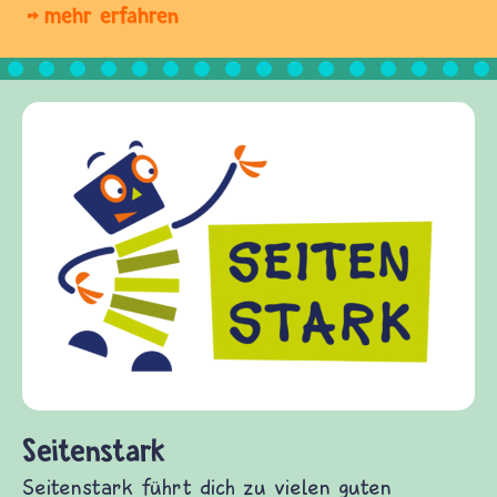
mehr erfahren
Frieden Fragen
frieden-fragen.de ist ein Internet-Angebot für
Kinder, Eltern und ErzieherInnen das zu
Fragen von Krieg und Frieden, Streit und
Gewalt informiert und einen Austausch zu
diesem Themenbereich ermöglicht. frieden-
fragen.de bietet Antworten auf wichtige
(Über-)Lebensfragen aus den Bereichen Krieg
und Frieden, Streit und Gewalt.