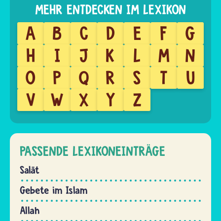
A
B
C
D
E
F
G
H
I
J
K
L
M
N
O
P
Q
R
S
T
U
V
W
X
Y
Z
PASSENDE LEXIKONEINTRÄGE
Salāt
Gebete im Islam
Allah