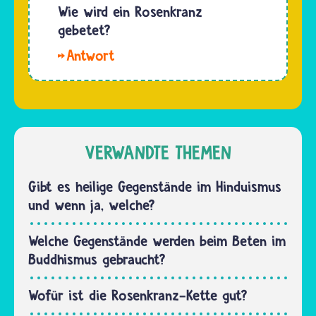
Jeder
Wie wird ein Rosenkranz
Rosenkranz
von
gebetet?
beten
ihnen
sollen.
Hallo.
beschreibt
Einige…
Wer
im Koran
einen
und in
Rosenkranz
der
betet,
Sunna
beginnt
VERWANDTE THEMEN
eine seiner Eigenschaften.
mit den
…
Worten
Gibt es heilige Gegenstände im Hinduismus
„Im
und wenn ja, welche?
Namen
des
Welche Gegenstände werden beim Beten im
Vaters,
Buddhismus gebraucht?
des
Sohnes
Wofür ist die Rosenkranz-Kette gut?
und des