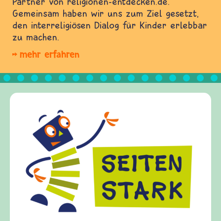
Partner von religionen-entdecken.de.
Gemeinsam haben wir uns zum Ziel gesetzt,
den interreligiösen Dialog für Kinder erlebbar
zu machen.
mehr erfahren
Frieden Fragen
frieden-fragen.de ist ein Internet-Angebot für
Kinder, Eltern und ErzieherInnen das zu
Fragen von Krieg und Frieden, Streit und
Gewalt informiert und einen Austausch zu
diesem Themenbereich ermöglicht. frieden-
fragen.de bietet Antworten auf wichtige
(Über-)Lebensfragen aus den Bereichen Krieg