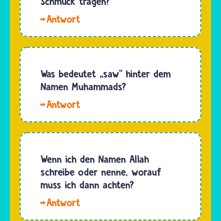
Schmuck tragen?
Hallo
Nadia.
Musliminnen
und
Muslime
Was bedeutet „saw" hinter dem
dürfen
Namen Muhammads?
Schmuck
Hallo
tragen.
be05. Die
Dabei ist
Buchstaben
es wie
„saw" stehen
mit
für den
Wenn ich den Namen Allah
anderen
Satz:
schreibe oder nenne, worauf
Sachen
„salla-
muss ich dann achten?
auch: Es
llahu
sollte
Hallo
alayhi
nicht…
Laila,den
wasallam". Übersetzt