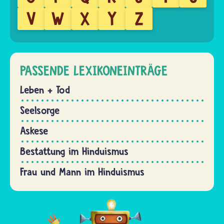
V
W
X
Y
Z
PASSENDE LEXIKONEINTRÄGE
Leben + Tod
Seelsorge
Askese
Bestattung im Hinduismus
Frau und Mann im Hinduismus