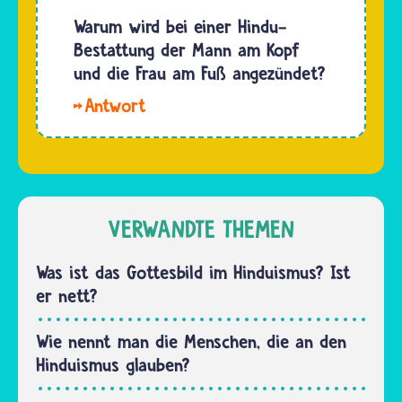
also der
Hindu-
Warum wird bei einer Hindu-
Leichnam
Frauen
Bestattung der Mann am Kopf
normalerweise
kann es
und die Frau am Fuß angezündet?
auf…
nicht
Hallo
geben,
Josie.
denn
Wir
nach
haben
alter
lange
Tradition
recherchiert,
VERWANDTE THEMEN
werden
leider
die
ohne ein
Was ist das Gottesbild im Hinduismus? Ist
Kinder…
ganz
er nett?
eindeutiges
Ergebnis.
Wie nennt man die Menschen, die an den
Bei einer
Hinduismus glauben?
Hindu-