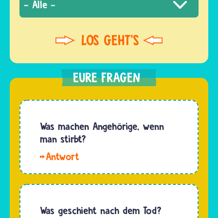
Was machen Angehörige, wenn
man stirbt?
Hallo.
Wenn ein
Mensch
stirbt,
dann
Was geschieht nach dem Tod?