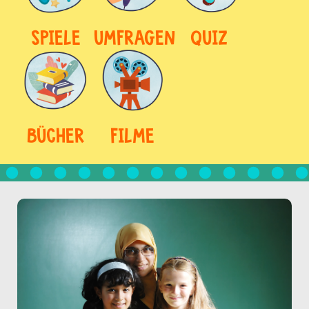
SPIELE
UMFRAGEN
QUIZ
BÜCHER
FILME