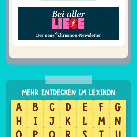
A
B
C
D
E
F
G
H
I
J
K
L
M
N
O
P
Q
R
S
T
U