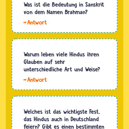
Was ist die Bedeutung in Sanskrit
von dem Namen Brahman?
Hallo,
Sakina.
Die
Wurzel
des
Warum leben viele Hindus ihren
Wortes
Glauben auf sehr
Brahman
unterschiedliche Art und Weise?
ist bṛh
In
(brh),
jeder
was so
Religion
viel
leben die
bedeutet
Menschen
Welches ist das wichtigste Fest,
wie
ihren
das Hindus auch in Deutschland
„wachsen"
Glauben
feiern? Gibt es einen bestimmten
oder