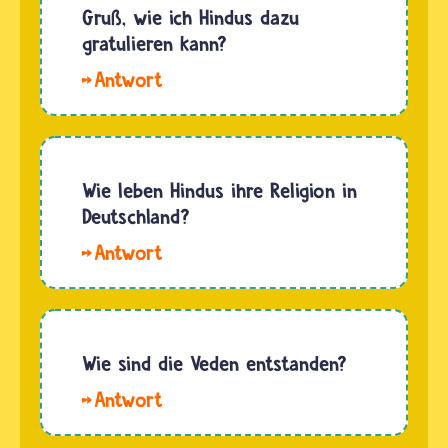
auf sehr
Gruß, wie ich Hindus dazu
„ausdehnen".
unterschiedliche
gratulieren kann?
Im…
Art und
Hallo
Weise.
Ella,manche
Das
Hindu-
hängt
Feste
von
haben
Wie leben Hindus ihre Religion in
vielen
tatsächlich
Deutschland?
Dingen…
nur in
Hallo
bestimmten
Jojo. Auch
Gegenden
in
eine
Deutschland
Bedeutung.
verehren
Wie sind die Veden entstanden?
Das
Hindus
Lichterfest
Hallo.
ihre
Divali ist…
Die Veden
Gottheiten