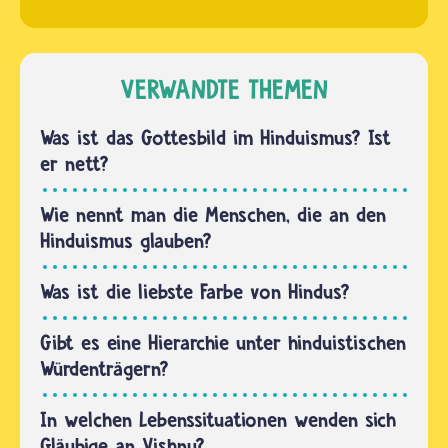
sollen
vor
die
einem
Menschen
Hausaltar
schon
VERWANDTE THEMEN
oder im
seit der
Tempel,
Vorzeit
Was ist das Gottesbild im Hinduismus? Ist
feiern
kennen.
er nett?
die…
Damals
wurde
Wie nennt man die Menschen, die an den
die Zeit
Hinduismus glauben?
noch gar
nicht in
Was ist die liebste Farbe von Hindus?
Jahren…
Gibt es eine Hierarchie unter hinduistischen
Würdenträgern?
In welchen Lebenssituationen wenden sich
Gläubige an Vishnu?