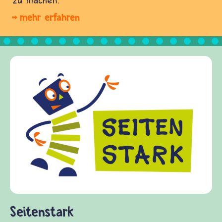
mehr erfahren
Frieden Fragen
frieden-fragen.de ist ein Inte
Kinder, Eltern und ErzieherIn
Fragen von Krieg und Frieden,
Gewalt informiert und einen A
diesem Themenbereich ermöglic
fragen.de bietet Antworten au
(Über-)Lebensfragen aus den B
und Frieden, Streit und Gewalt