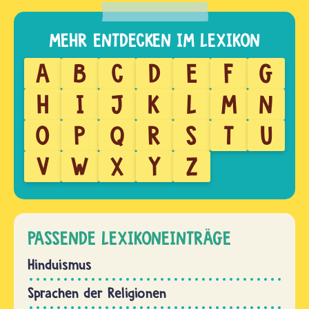
A
B
C
D
E
F
G
H
I
J
K
L
M
N
O
P
Q
R
S
T
U
V
W
X
Y
Z
PASSENDE LEXIKONEINTRÄGE
Hinduismus
Sprachen der Religionen