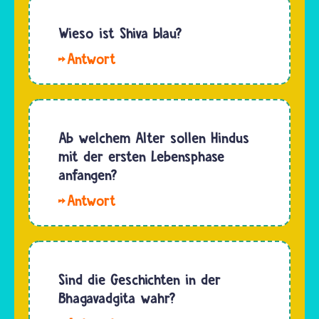
Schriften
und
haben
Wieso ist Shiva blau?
Buddhisten.
weise
Das…
Manche
Hindus
Bilder
über ihre
oder
Erinnerungen
Statuen
an
zeigen
Ab welchem Alter sollen Hindus
frühere
Shiva
mit der ersten Lebensphase
Leben
komplett
anfangen?
berichtet.
blau,
Daher
In
andere
glauben…
die erste
nur mit
Entwicklungsstufe
blauem
gehen
Kopf. Nach
Hindus
Sind die Geschichten in der
einer
nach
Bhagavadgita wahr?
Legende
ihrem
hat die…