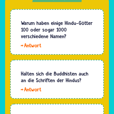
Warum haben einige Hindu-Götter
100 oder sogar 1000
verschiedene Namen?
Hallo
Stelluna,
viele
Hindu-
Gottheiten
Halten sich die Buddhisten auch
haben
an die Schriften der Hindus?
zusätzliche
Hallo
"Spitznamen",
Lei. Der
die ihre
Buddhismus
Eigenschaften
hat sich
oder ihr