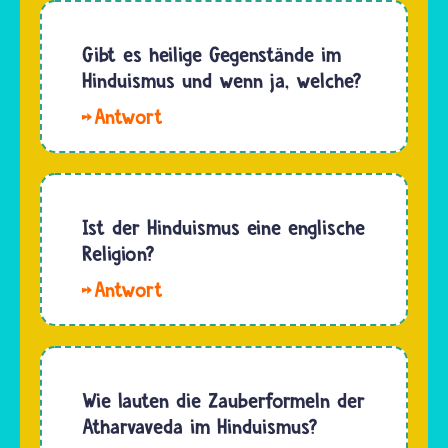
Hindus
wurde
glauben,
nicht von
Gibt es heilige Gegenstände im
dass
einem
Hinduismus und wenn ja, welche?
Wasser
bestimmten
den
Hallo,
Menschen
Körper
Max. Es
gegründet.
und die…
gibt
Der
zahlreiche
Hinduismus
Gegenstände,
Ist der Hinduismus eine englische
ist eine
die
Religion?
sehr
Hindus
alte…
Hallo,
als heilig
Tanzila.
ansehen
Religionen
oder mit
sind nicht
großem
unbedingt
Wie lauten die Zauberformeln der
Respekt
auf
Atharvaveda im Hinduismus?
behandeln.
einzelne