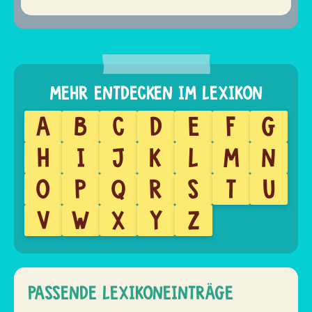
A
B
C
D
E
F
G
H
I
J
K
L
M
N
O
P
Q
R
S
T
U
V
W
X
Y
Z
PASSENDE LEXIKONEINTRÄGE