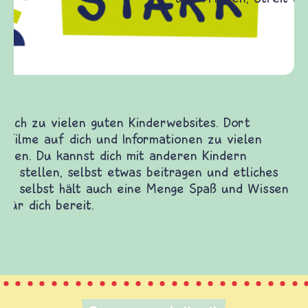
Frieden Fragen
frieden-fragen.de ist ein Internet-Angebot für
Kinder, Eltern und ErzieherInnen das zu
Fragen von Krieg und Frieden, Streit und
Gewalt informiert und einen Austausch zu
diesem Themenbereich ermöglicht. frieden-
fragen.de bietet Antworten auf wichtige
(Über-)Lebensfragen aus den Bereichen Krieg
und Frieden, Streit und Gewalt.