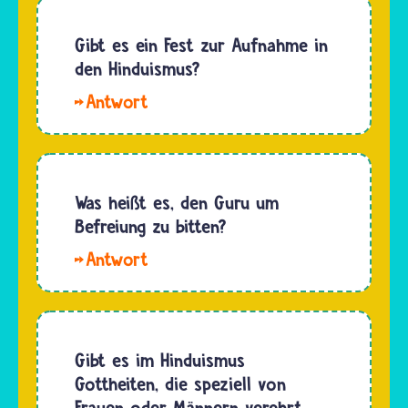
Heiligen
dass die
Schriften
Gibt es ein Fest zur Aufnahme in
Texte
Veden
den Hinduismus?
irgendwo
hat fünf
hingelegt…
Eine
Buchstaben.
besondere
Das gilt
Handlung
auch für
erleben
die
im
Was heißt es, den Guru um
beiden
Hinduismus
Befreiung zu bitten?
Mantras
heute
für Shiva
Hallo
nur
und
Michele,die
Jungs
Vishnu.…
Ausbildung
aus
bei einem
Priesterfamilien,
Guru
Gibt es im Hinduismus
die
dauert
Gottheiten, die speziell von
selbst
nicht
Frauen oder Männern verehrt