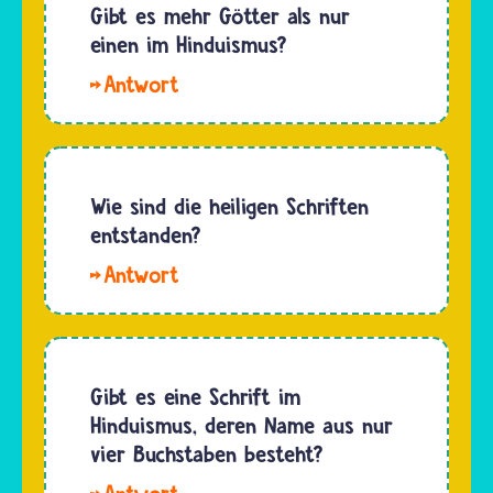
aus dem
Gibt es mehr Götter als nur
Aussehen…
Hinduismus
einen im Hinduismus?
entwickelt,
Hallo
daher
Darja. Ob
gelten
es nur
viele
einen
Inhalte
Gott
Wie sind die heiligen Schriften
aus
gibt, ist
entstanden?
Hindu-
eine
Schriften
Hallo
Glaubenssache.
auch…
Veronika.
Wie die
Die
Anhängerinnen
heiligen
und
Schriften
Gibt es eine Schrift im
Anhänger
entstanden
Hinduismus, deren Name aus nur
vieler
auf
vier Buchstaben besteht?
anderer…
unterschiedliche