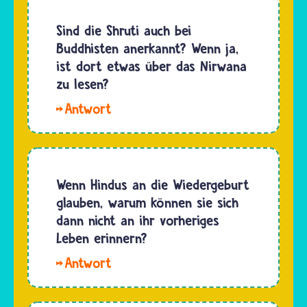
werden.In…
Shruti
können,
gehören
Sind die Shruti auch bei
wenn sie
die
Buddhisten anerkannt? Wenn ja,
genug
Veden.
ist dort etwas über das Nirwana
lernen.
Die
zu lesen?
Wie lange
Götter
die…
Hallo
sollen sie
Lei.
den
Einzelne
Menschen
Inhalte
schon in
aus den
Wenn Hindus an die Wiedergeburt
der
Shruti
glauben, warum können sie sich
Vorzeit
findest
dann nicht an ihr vorheriges
überliefert…
du auch
Leben erinnern?
in den
Hallo
Schriften
Hena. In
der
alten
Buddhistinnen