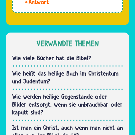
Liebe
Glauben,
Alina. In
wenn sie
jeder
in die
Religion
Pubertät
geht es
kommen
um den
VERWANDTE THEMEN
und vom
Glauben
Kind
an Dinge,
Wie viele Bücher hat die Bibel?
zum…
die sich
nicht
Wie heißt das heilige Buch im Christentum
beweisen
und Judentum?
lassen.
Dazu
Wie werden heilige Gegenstände oder
gehört
Bilder entsorgt, wenn sie unbrauchbar oder
auch
kaputt sind?
der…
Ist man ein Christ, auch wenn man nicht an