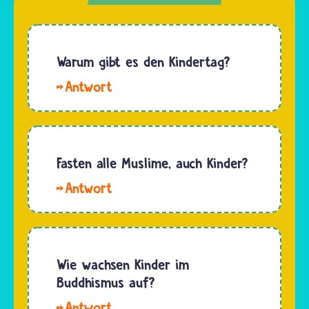
Warum gibt es den Kindertag?
Hallo.
Kinder
sind
häufig
schutzlos
Fasten alle Muslime, auch Kinder?
und
Hallo.
hilflos,
Im
wenn
Ramadan
ihnen
fasten
Unrecht
sehr
Wie wachsen Kinder im
angetan
viele
Buddhismus auf?
wird. Mit
Musliminnen
dem
Hallo.