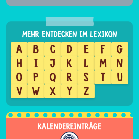
A
B
C
D
E
F
G
H
I
J
K
L
M
N
O
P
Q
R
S
T
U
V
W
X
Y
Z
KALENDEREINTRÄGE