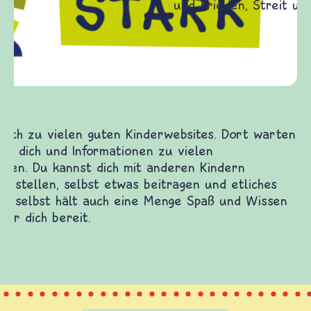
Frieden Fragen
frieden-fragen.de ist ein Internet-Angebot für
Kinder, Eltern und ErzieherInnen das zu
Fragen von Krieg und Frieden, Streit und
Gewalt informiert und einen Austausch zu
diesem Themenbereich ermöglicht. frieden-
fragen.de bietet Antworten auf wichtige
(Über-)Lebensfragen aus den Bereichen Krieg
und Frieden, Streit und Gewalt.