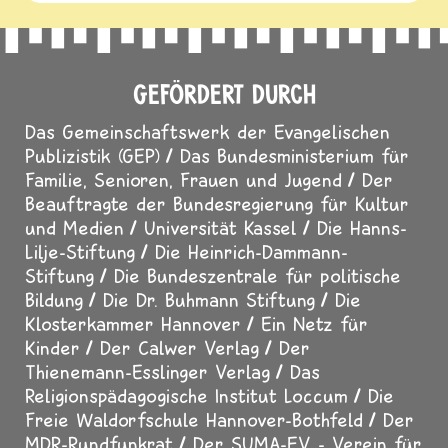
GEFÖRDERT DURCH
Das Gemeinschaftswerk der Evangelischen
Publizistik (GEP)
Das Bundesministerium für
Familie, Senioren, Frauen und Jugend
Der
Beauftragte der Bundesregierung für Kultur
und Medien
Universität Kassel
Die Hanns-
Lilje-Stiftung
Die Heinrich-Dammann-
Stiftung
Die Bundeszentrale für politische
Bildung
Die Dr. Buhmann Stiftung
Die
Klosterkammer Hannover
Ein Netz für
Kinder
Der Calwer Verlag
Der
Thienemann-Esslinger Verlag
Das
Religionspädagogische Institut Loccum
Die
Freie Waldorfschule Hannover-Bothfeld
Der
MDR-Rundfunkrat
Der SUMA-EV - Verein für