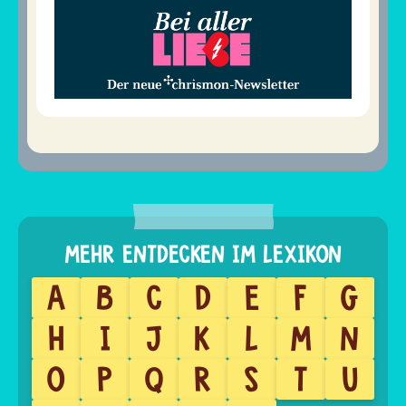
A
B
C
D
E
F
G
H
I
J
K
L
M
N
O
P
Q
R
S
T
U