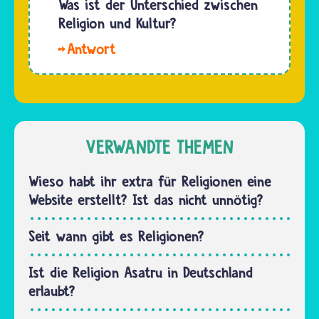
Was ist der Unterschied zwischen
Leichnam
vor allem
Religion und Kultur?
normalerweise
Offenheit,
auf…
Hallo
Toleranz
Put. Eine
und
Kultur ist
Respekt.
all das,
Jeder
was das
sollte
Zusammenleben
VERWANDTE THEMEN
sich
einer
bemühen,
Gesellschaft
Wieso habt ihr extra für Religionen eine
den…
ausmacht.
Website erstellt? Ist das nicht unnötig?
Eine
Religion
Seit wann gibt es Religionen?
ist eine…
Ist die Religion Asatru in Deutschland
erlaubt?