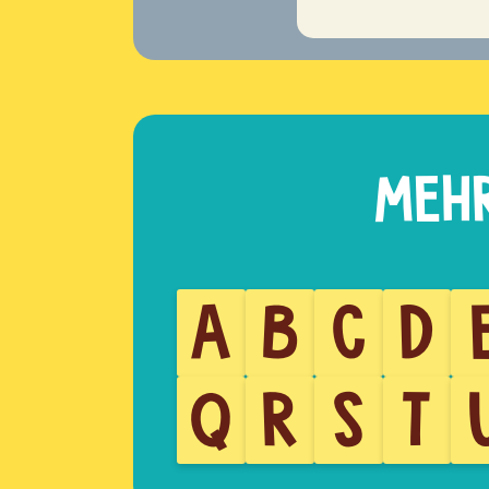
A
B
C
D
Q
R
S
T