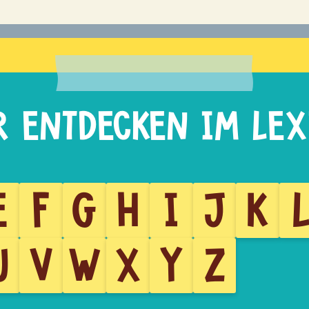
E
F
G
H
I
J
K
U
V
W
X
Y
Z