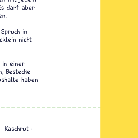
Es darf aber
en.
 Spruch in
klein nicht
 In einer
n, Bestecke
ushalte haben
Kaschrut