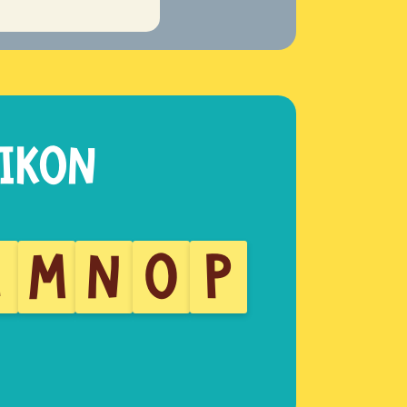
L
M
N
O
P