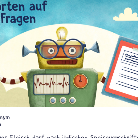
nym
a
res Fleisch darf nach jüdischen Speisevorschrif