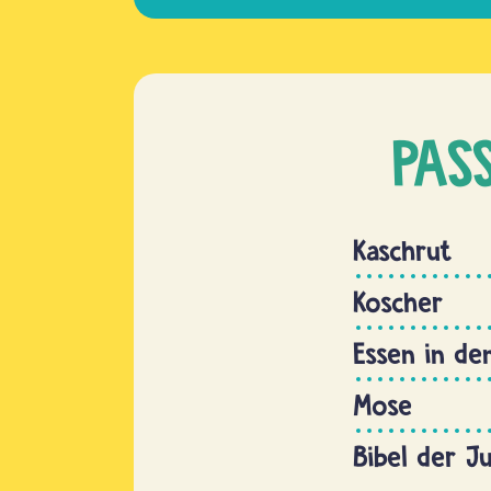
PAS
Kaschrut
Koscher
Essen in de
Mose
Bibel der J