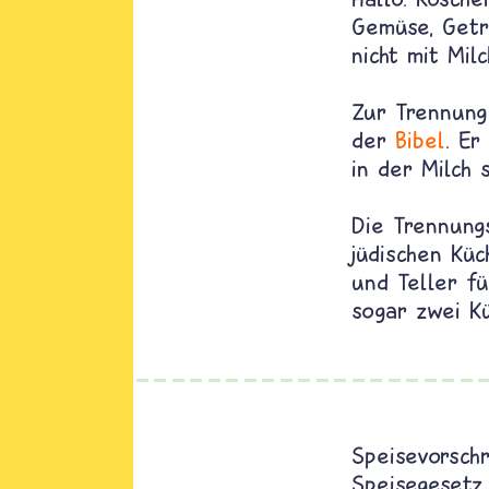
Gemüse, Getr
nicht mit Mi
Zur Trennung 
der
Bibel
. E
in der Milch 
Die Trennungs
jüdischen Küc
und Teller fü
sogar zwei Kü
Speisevorschr
Speisegesetz