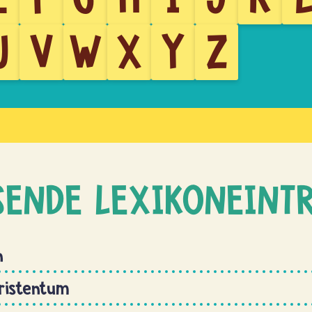
U
V
W
X
Y
Z
SENDE LEXIKONEINT
n
ristentum