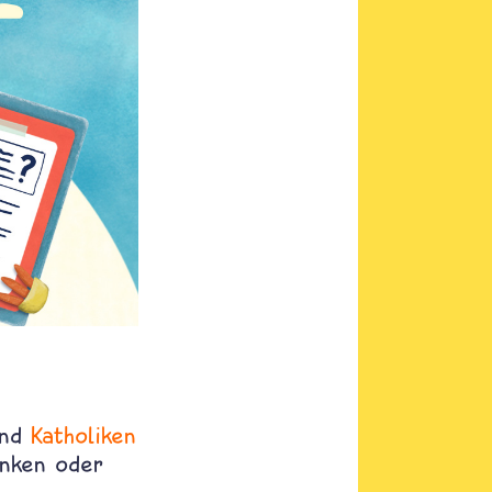
und
Katholiken
anken oder