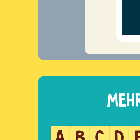
A
B
C
D