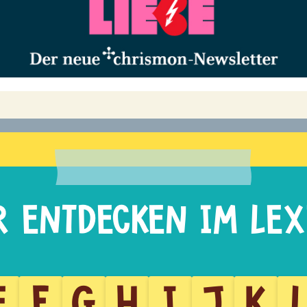
E
F
G
H
I
J
K