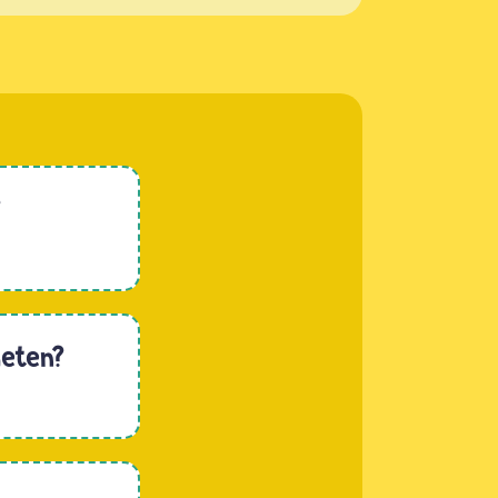
?
heten?