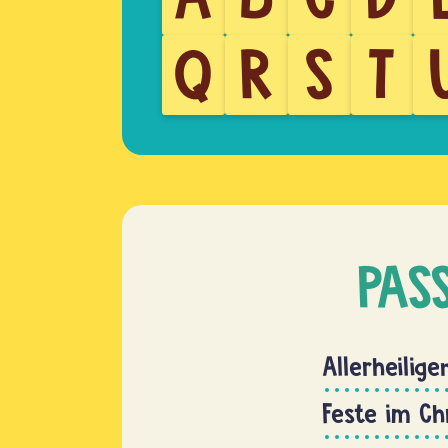
Q
R
S
T
PAS
Allerheilige
Feste im Ch