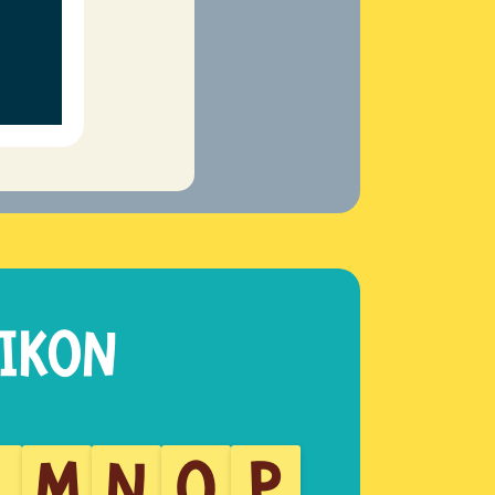
L
M
N
O
P