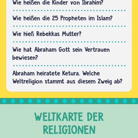
Jüdinnen
Wie heißen die Kinder von Ibrahim?
und
Juden
Wie heißen die 25 Propheten im Islam?
nennen
ihn Brit.
Wie hieß Rebekkas Mutter?
Von dem
Bund
Wie hat Abraham Gott sein Vertrauen
erzählte…
bewiesen?
Abraham heiratete Ketura. Welche
Weltreligion stammt aus diesem Zweig ab?