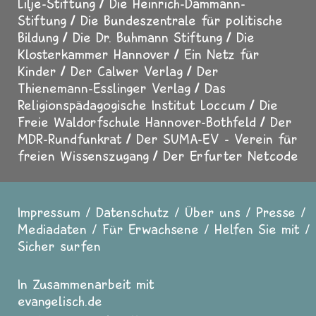
Lilje-Stiftung
Die Heinrich-Dammann-
Stiftung
Die Bundeszentrale für politische
Bildung
Die Dr. Buhmann Stiftung
Die
Klosterkammer Hannover
Ein Netz für
Kinder
Der Calwer Verlag
Der
Thienemann-Esslinger Verlag
Das
Religionspädagogische Institut Loccum
Die
Freie Waldorfschule Hannover-Bothfeld
Der
MDR-Rundfunkrat
Der SUMA-EV - Verein für
freien Wissenszugang
Der Erfurter Netcode
Impressum
Datenschutz
Über uns
Presse
Fußzeile
Mediadaten
Für Erwachsene
Helfen Sie mit
Sicher surfen
In Zusammenarbeit mit
evangelisch.de