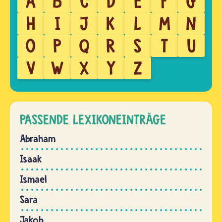
A
B
C
D
E
F
G
H
I
J
K
L
M
N
O
P
Q
R
S
T
U
V
W
X
Y
Z
PASSENDE LEXIKONEINTRÄGE
Abraham
Isaak
Ismael
Sara
Jakob