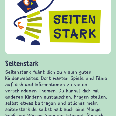
Friede
frieden-
Kinder, 
Fragen 
Gewalt 
diesem 
fragen.
(Über-)
und Frie
itenstark
tenstark führt dich zu vielen guten
derwebsites. Dort warten Spiele und Filme auf
h und Informationen zu vielen verschiedenen
men. Du kannst dich mit anderen Kindern
tauschen, Fragen stellen, selbst etwas beitragen
 etliches mehr. seitenstark.de selbst hält auch