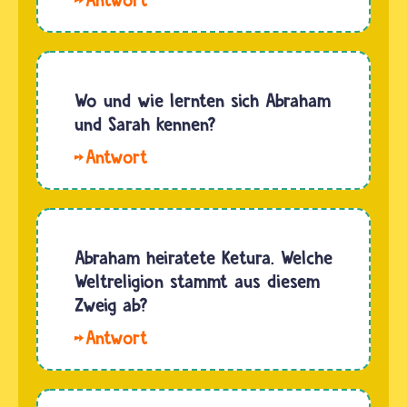
Lina.
Abraham
war für
Juden,
Wo und wie lernten sich Abraham
Christen,
und Sarah kennen?
Muslime
Hallo,
und
Ralf.
Bahai der
Abraham
erste
und Sara
Mensch,
hatten
Abraham heiratete Ketura. Welche
der an
noch
Weltreligion stammt aus diesem
den
nicht ihre
Zweig ab?
einen
später
einzigen
Hallo
von Gott
Gott…
Thomas.
gegebenen
Das ist
Namen,