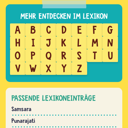
A
B
C
D
E
F
G
H
I
J
K
L
M
N
O
P
Q
R
S
T
U
V
W
X
Y
Z
PASSENDE LEXIKONEINTRÄGE
Samsara
Punarajati