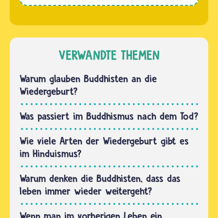
Lea.
die Seele
Hindus
nach
glauben,
dem Tod
dass die
des
Seele in
VERWANDTE THEMEN
Körpers
ganz
bald…
unterschiedlichen
Warum glauben Buddhisten an die
Körpern
Wiedergeburt?
und
Daseinsformen
Was passiert im Buddhismus nach dem Tod?
lebt. Sie
kann
Wie viele Arten der Wiedergeburt gibt es
zum…
im Hinduismus?
Warum denken die Buddhisten, dass das
leben immer wieder weitergeht?
Wenn man im vorherigen Leben ein