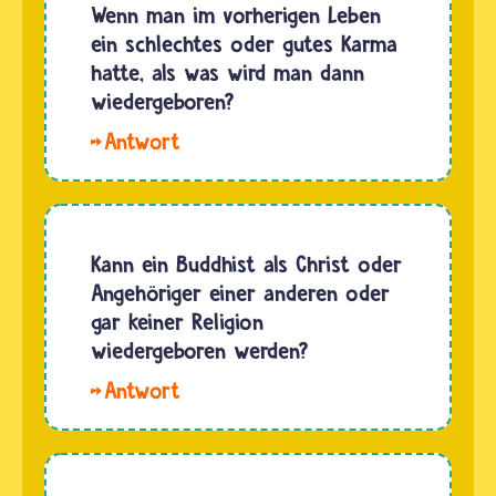
Wenn man im vorherigen Leben
ein schlechtes oder gutes Karma
hatte, als was wird man dann
wiedergeboren?
Hallo
Lea, es
gibt
keine
Vorstellung
Kann ein Buddhist als Christ oder
davon, in
Angehöriger einer anderen oder
welche
gar keiner Religion
konkrete
wiedergeboren werden?
Gestalt
Hallo
hinein ein
xoxo.
Lebewesen
Buddhistinnen
wiedergeboren
und
wird,