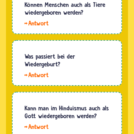
Buddhisten
Können Menschen auch als Tiere
und…
glauben,
wiedergeboren werden?
dass
Hallo
jeder
Yuzuru. Hindus
Mensch
sowie
wiedergeboren
Buddhistinnen
wird.
und
Was passiert bei der
Dabei
Buddhisten
Wiedergeburt?
muss er
glauben,
aber
Hallo
dass die
nicht
ghz. Buddhistinnen
Seele
immer…
und
eines
Buddhisten
Menschen
sowie
Kann man im Hinduismus auch als
nach
Hindus
Gott wiedergeboren werden?
dem Tod
glauben,
des…
Hallo
dass sich