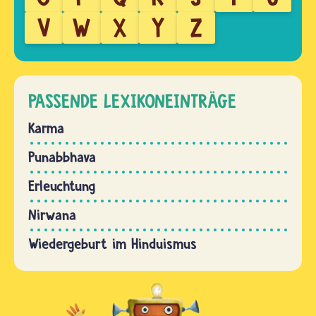
V
W
X
Y
Z
PASSENDE LEXIKONEINTRÄGE
Karma
Punabbhava
Erleuchtung
Nirwana
Wiedergeburt im Hinduismus