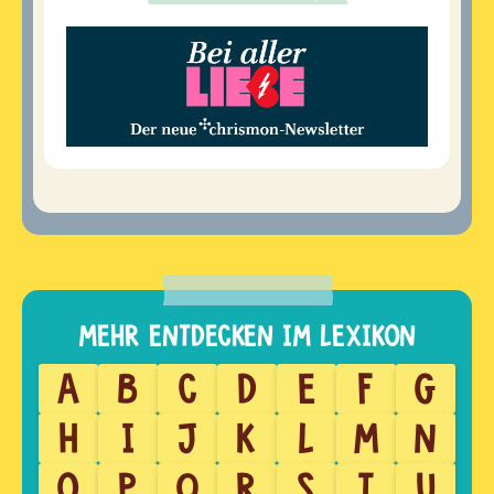
A
B
C
D
E
F
G
H
I
J
K
L
M
N
O
P
Q
R
S
T
U