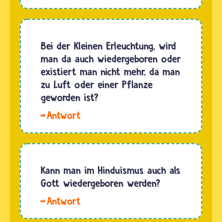
Yuzuru. Hindus
Art
sowie
Seelenpool.
Buddhistinnen
Ihre
und
Bei der Kleinen Erleuchtung, wird
Anzahl
Buddhisten
man da auch wiedergeboren oder
bleibt im
glauben,
existiert man nicht mehr, da man
Universum
dass die
zu Luft oder einer Pflanze
immer…
Seele
geworden ist?
eines
Hallo
Menschen
Masezu.
nach
Während
dem Tod
der
des…
Kleinen
Kann man im Hinduismus auch als
Erleuchtung
Gott wiedergeboren werden?
lebt die
Hallo
Seele in
Lea.
einem