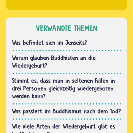
Hindus
Körper
glauben,
auf der
dass die
Erde. Das
Seele in
VERWANDTE THEMEN
bedeutet
ganz
noch
unterschiedlichen
Was befindet sich im Jenseits?
nicht,
Körpern
ob…
und
Warum glauben Buddhisten an die
Daseinsformen
Wiedergeburt?
lebt. Sie
kann
Stimmt es, dass man in seltenen Fällen in
zum…
drei Personen gleichzeitig wiedergeboren
werden kann?
Was passiert im Buddhismus nach dem Tod?
Wie viele Arten der Wiedergeburt gibt es