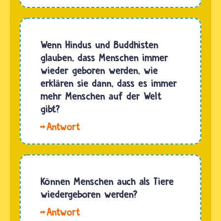
Digshan,tibetische
Lamas
haben
einen
Wenn Hindus und Buddhisten
besonderen
glauben, dass Menschen immer
Wunsch
wieder geboren werden, wie
frei: Sie
erklären sie dann, dass es immer
können
mehr Menschen auf der Welt
freiwillig
gibt?
aus dem
Hallo.
Nirwana
Gläubige
ins
im
Leben…
Hinduismus
und
Können Menschen auch als Tiere
Buddhismus
wiedergeboren werden?
glauben
Hallo
an eine