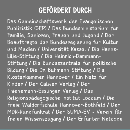
GEFÖRDERT DURCH
Das Gemeinschaftswerk der Evangelischen
Publizistik (GEP)
Das Bundesministerium für
Familie, Senioren, Frauen und Jugend
Der
Beauftragte der Bundesregierung für Kultur
und Medien
Universität Kassel
Die Hanns-
Lilje-Stiftung
Die Heinrich-Dammann-
Stiftung
Die Bundeszentrale für politische
Bildung
Die Dr. Buhmann Stiftung
Die
Klosterkammer Hannover
Ein Netz für
Kinder
Der Calwer Verlag
Der
Thienemann-Esslinger Verlag
Das
Religionspädagogische Institut Loccum
Die
Freie Waldorfschule Hannover-Bothfeld
Der
MDR-Rundfunkrat
Der SUMA-EV - Verein für
freien Wissenszugang
Der Erfurter Netcode