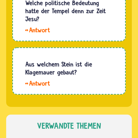
Juden
Welche politische Bedeutung
vor mehr
hoffen
hatte der Tempel denn zur Zeit
als
darauf,
Jesu?
2000…
dass der
Hallo
Tempel
Bene. Der
eines
Tempel
Tages
war in
wieder
erster
Aus welchem Stein ist die
steht
Linie
Klagemauer gebaut?
und sie
immer
darin
Hallo
das
Gottesdienste…
Juli. Die
religiöse
Klagemauer
Zentrum
in
des
Jerusalem
Judentums.
besteht
VERWANDTE THEMEN
In ihm
zum
brachten