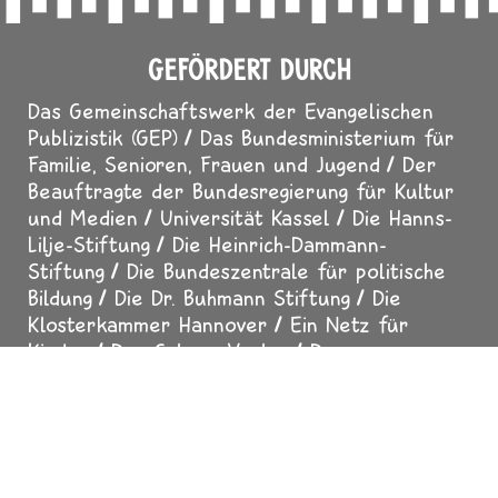
Annie Heger
GEFÖRDERT DURCH
Das Gemeinschaftswerk der Evangelischen
Publizistik (GEP)
Das Bundesministerium für
Familie, Senioren, Frauen und Jugend
Der
Beauftragte der Bundesregierung für Kultur
und Medien
Universität Kassel
Die Hanns-
Lilje-Stiftung
Die Heinrich-Dammann-
Stiftung
Die Bundeszentrale für politische
Bildung
Die Dr. Buhmann Stiftung
Die
Klosterkammer Hannover
Ein Netz für
Kinder
Der Calwer Verlag
Der
Thienemann-Esslinger Verlag
Das
Religionspädagogische Institut Loccum
Die