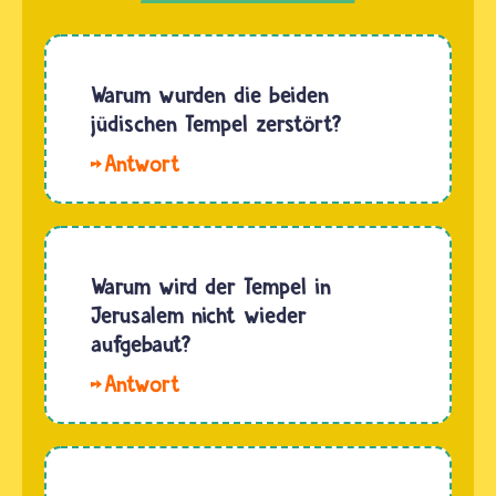
Warum wurden die beiden
jüdischen Tempel zerstört?
Hallo
Willi. Im
Judentum
selbst
gibt es
Warum wird der Tempel in
verschiedene
Jerusalem nicht wieder
Erklärungen
aufgebaut?
dazu,
Hallo.
warum
Viele
der
Jüdinnen
Tempel in
und
Jerusalem