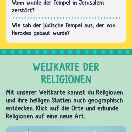
größten
Wann wurde der Tempel in Jerusalem
Jüdinnen
Teil aus
zerstört?
und…
mächtigen
weißen
Wie sah der jüdische Tempel aus, der von
Kalksteinblöcken.
Herodes gebaut wurde?
Sie
heißen…
Mit unserer Weltkarte kannst du Religionen
und ihre heiligen Stätten auch geographisch
entdecken. Klick auf die Orte und erkunde
Religionen auf eine neue Art.