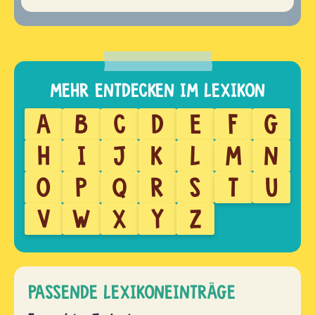
A
B
C
D
E
F
G
H
I
J
K
L
M
N
O
P
Q
R
S
T
U
V
W
X
Y
Z
PASSENDE LEXIKONEINTRÄGE