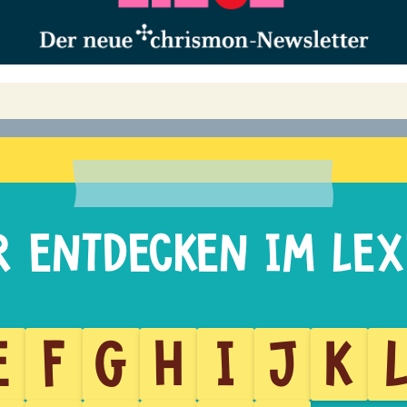
E
F
G
H
I
J
K