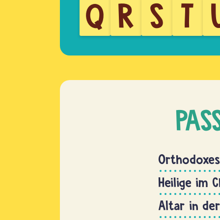
Q
R
S
T
PAS
Orthodoxes
Heilige im 
Altar in der