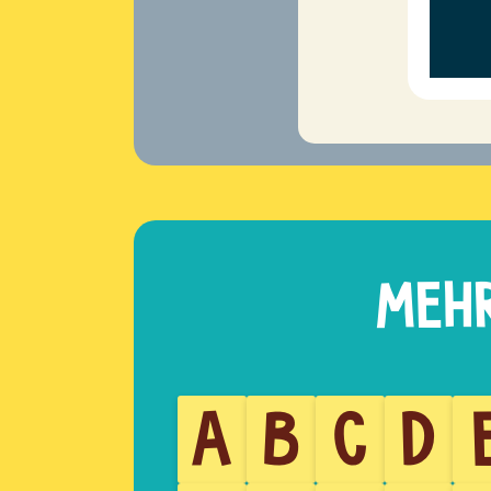
A
B
C
D