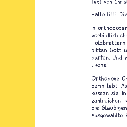
Text von
Chris
Hallo lilli. D
In orthodoxen
vorbildlich c
Holzbrettern,
bitten Gott 
dürfen. Und w
„Ikone“.
Orthodoxe C
darin lebt. 
küssen sie. I
zahlreichen 
die Gläubige
ausgewählte 