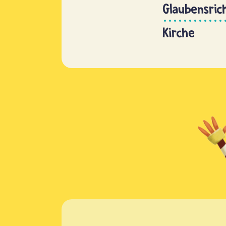
Glaubensric
Kirche