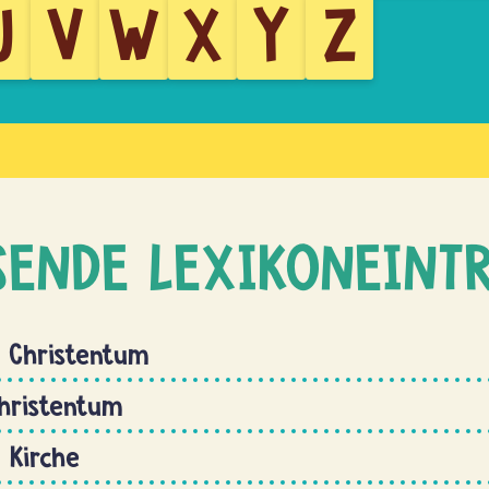
U
V
W
X
Y
Z
SENDE LEXIKONEINT
 Christentum
Christentum
 Kirche