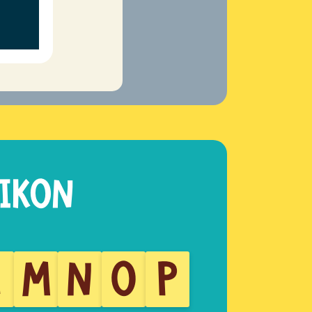
L
M
N
O
P