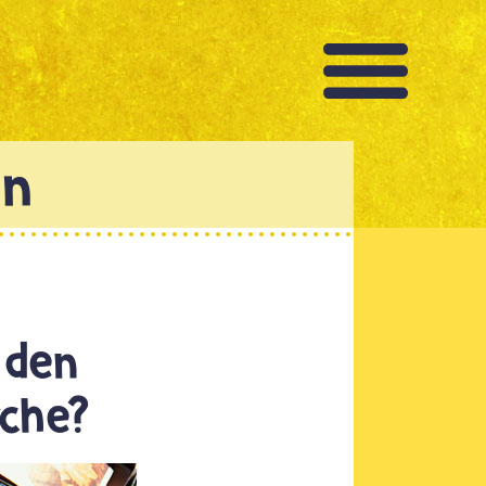
 den
rche?