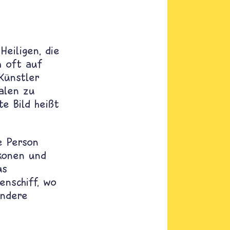
Heiligen, die
h oft auf
 Künstler
alen zu
te Bild heißt
e Person
Ikonen und
us
enschiff, wo
andere