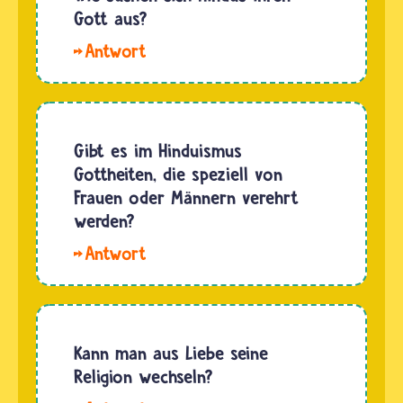
von der
Gott aus?
Göttin
Hallo
Lakshmi.
Johanna.
In ihrer
Die
Erscheinung
meistens
als Radha
Hindus
Gibt es im Hinduismus
verehrte
haben
Gottheiten, die speziell von
sie den
Familien
Frauen oder Männern verehrt
Gott…
oder
werden?
Orte,
Hallo
also
Bailey2020.
Gemeinschaften,
Hindus
wie zum
haben
Beispiel
keine
Kann man aus Liebe seine
auch
Götter
Religion wechseln?
Berufsgruppen…
oder