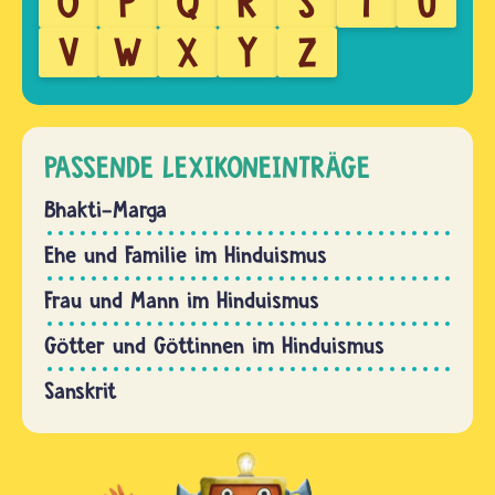
O
P
Q
R
S
T
U
V
W
X
Y
Z
PASSENDE LEXIKONEINTRÄGE
Bhakti-Marga
Ehe und Familie im Hinduismus
Frau und Mann im Hinduismus
Götter und Göttinnen im Hinduismus
Sanskrit