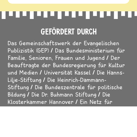
GEFÖRDERT DURCH
Das Gemeinschaftswerk der Evangelischen
Publizistik (GEP)
Das Bundesministerium für
Familie, Senioren, Frauen und Jugend
Der
Beauftragte der Bundesregierung für Kultur
und Medien
Universität Kassel
Die Hanns-
Lilje-Stiftung
Die Heinrich-Dammann-
Stiftung
Die Bundeszentrale für politische
Bildung
Die Dr. Buhmann Stiftung
Die
Klosterkammer Hannover
Ein Netz für
Kinder
Der Calwer Verlag
Der
Thienemann-Esslinger Verlag
Das
Religionspädagogische Institut Loccum
Die
Freie Waldorfschule Hannover-Bothfeld
Der