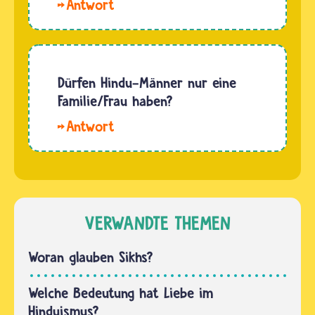
Hallo
Göttinnen,
Sam. Nur
die nur
aus Liebe
von
zu einem
Frauen
Menschen
Dürfen Hindu-Männer nur eine
oder nur
seine
Familie/Frau haben?
von
Religion
Männern
Hallo
anzunehmen,
verehrt
Kitty. Für
kann
werden.In…
Hindus
viele
gilt die
Schwierigkeiten
Einehe.
mit sich
Danach
VERWANDTE THEMEN
bringen.Jeder…
haben
Frauen
Woran glauben Sikhs?
ebenso
wie
Welche Bedeutung hat Liebe im
Männer
Hinduismus?