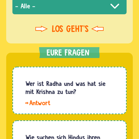
Wer ist Radha und was hat sie
mit Krishna zu tun?
Hallo
Fragefrau.
Radha ist
ein
Avatar
Wie suchen sich Hindus ihren