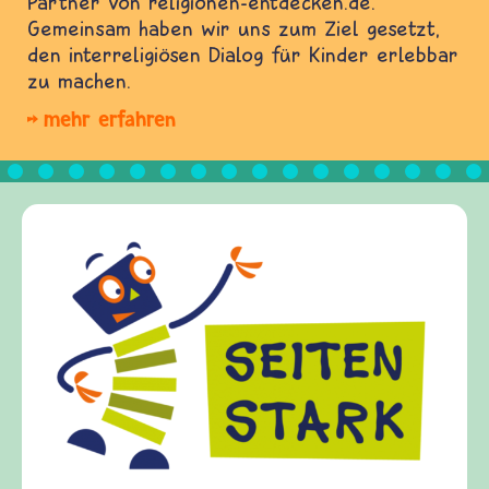
Partner von religionen-entdecken.de.
Gemeinsam haben wir uns zum Ziel gesetzt,
den interreligiösen Dialog für Kinder erlebbar
zu machen.
mehr erfahren
Frieden Fragen
frieden-fragen.de ist ein In
Kinder, Eltern und ErzieherI
Fragen von Krieg und Frieden
Gewalt informiert und einen
diesem Themenbereich ermögl
fragen.de bietet Antworten 
(Über-)Lebensfragen aus den