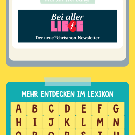
A
B
C
D
E
F
G
H
I
J
K
L
M
N