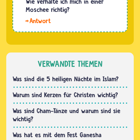
Wie verhalte ich mich in einer
anderen
in…
beten im
Moschee richtig?
zusammen.
Stehen,
Manchmal
Wenn
auf Knien
treffen…
du eine
und in
Moschee
der
besuchst,
Verbeugung
dann
- und
musst du
VERWANDTE THEMEN
immer in
dir die
arabischer…
Schuhe
Was sind die 5 heiligen Nächte im Islam?
ausziehen.
Am
Warum sind Kerzen für Christen wichtig?
Eingang
steht in
Was sind Cham-Tänze und warum sind sie
der Regel
wichtig?
ein Regal
für sie…
Was hat es mit dem Fest Ganesha