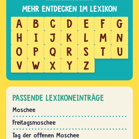
A
B
C
D
E
F
G
H
I
J
K
L
M
N
O
P
Q
R
S
T
U
V
W
X
Y
Z
PASSENDE LEXIKONEINTRÄGE
Moschee
Freitagsmoschee
Tag der offenen Moschee