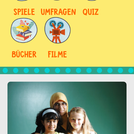
SPIELE
UMFRAGEN
QUIZ
BÜCHER
FILME