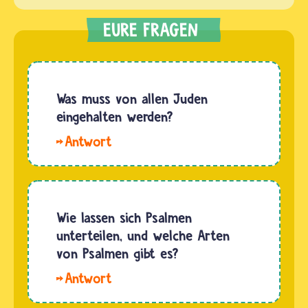
Was muss von allen Juden
eingehalten werden?
Hallo.
Die Tora
enthält
613
Mizwot.
Wie lassen sich Psalmen
Das sind
unterteilen, und welche Arten
biblische
von Psalmen gibt es?
Gebote
Hallo
und
Juli. Es
Verbote.