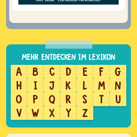
A
B
C
D
E
F
G
H
I
J
K
L
M
N
O
P
Q
R
S
T
U
V
W
X
Y
Z