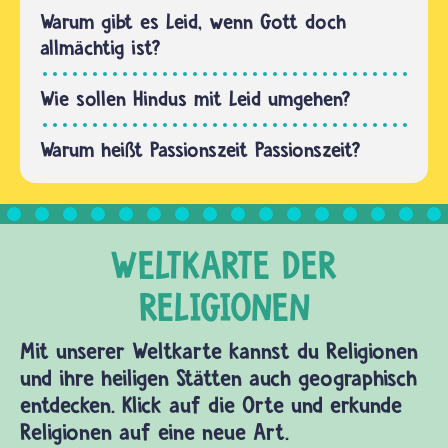
ihnen
Warum gibt es Leid, wenn Gott doch
berufen
allmächtig ist?
sich…
Wie sollen Hindus mit Leid umgehen?
Warum heißt Passionszeit Passionszeit?
Mit unserer Weltkarte kannst du Religionen
und ihre heiligen Stätten auch geographisch
entdecken. Klick auf die Orte und erkunde
Religionen auf eine neue Art.