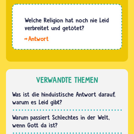
gibt im
Zusätzlich
Tanach,
enthalten
der
Welche Religion hat noch nie Leid
die
hebräischen
verbreitet und getötet?
rabbinischen…
Bibel 150
Hallo
Psalmen,
Simon. Es
die in 5
sind nie
Bücher
die
strukturiert
Religionen,
und
die Leid
VERWANDTE THEMEN
unterteilt
verbreiten
sind.…
und
Was ist die hinduistische Antwort darauf,
töten,
warum es Leid gibt?
sondern
Menschen.
Warum passiert Schlechtes in der Welt,
Manche
wenn Gott da ist?
von