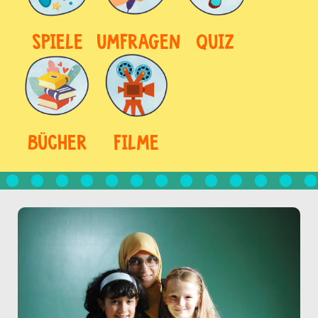
SPIELE
UMFRAGEN
QUIZ
BÜCHER
FILME