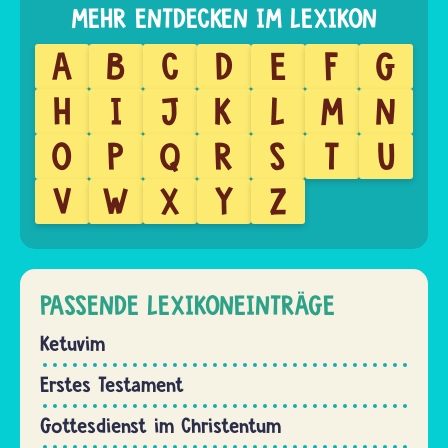
A
B
C
D
E
F
G
H
I
J
K
L
M
N
O
P
Q
R
S
T
U
V
W
X
Y
Z
PASSENDE LEXIKONEINTRÄGE
Ketuvim
Erstes Testament
Gottesdienst im Christentum