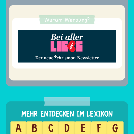
Warum Werbung?
A
B
C
D
E
F
G