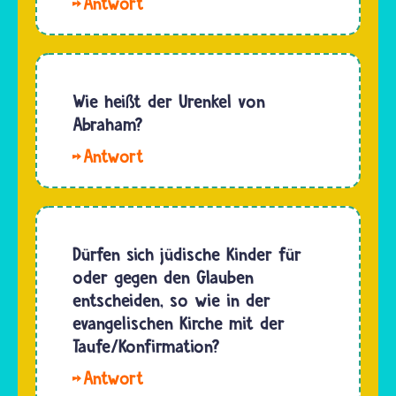
Hallo
Dafina.
Viele
Musliminnen
und
Wie heißt der Urenkel von
Muslime
Abraham?
richten
Hallo.
sich bei
Abraham
ihrer
(Awraham)
Entscheidung
hatte
für die
nicht nur
Dürfen sich jüdische Kinder für
erste
einen
oder gegen den Glauben
sexuelle
Urenkel
entscheiden, so wie in der
Begegnung
oder
evangelischen Kirche mit der
an…
eine
Taufe/Konfirmation?
Urenkelin,
Hallo
sondern