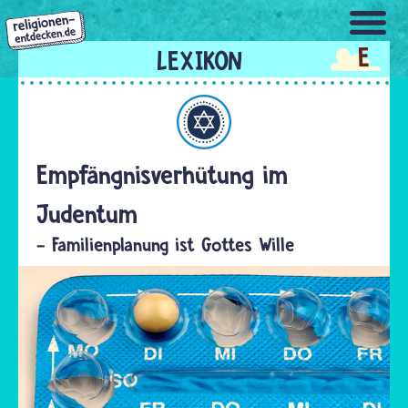
Direkt
zum
E
Inhalt
Judentum
Empfängnisverhütung im
Judentum
- Familienplanung ist Gottes Wille