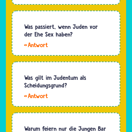
Nienke,anders
zwölf
als im
Urenkel
Christentum
und eine
gehören
Was passiert, wenn Juden vor
Urenkelin.
Kinder
der Ehe Sex haben?
…
einer
Hallo
jüdischen
Schirin. Wenn
Mutter
Jüdinnen
automatisch
oder
ihrem
Juden
Was gilt im Judentum als
Glauben
vor der
Scheidungsgrund?
an. Mit
Ehe Sex
der Bar…
Einen
haben,
Scheidungsgrund
"passiert"
müssen
natürlich
vor dem
gar
Rabbinatsgericht
Warum feiern nur die Jungen Bar
nichts.