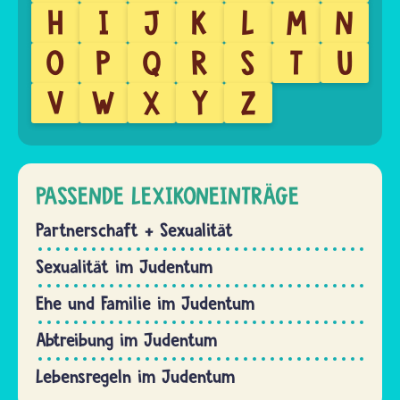
H
I
J
K
L
M
N
O
P
Q
R
S
T
U
V
W
X
Y
Z
PASSENDE LEXIKONEINTRÄGE
Partnerschaft + Sexualität
Sexualität im Judentum
Ehe und Familie im Judentum
Abtreibung im Judentum
Lebensregeln im Judentum