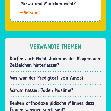
nur die
Mizwa und Mädchen nicht?
Immer
Frauen
mehr
Hallo,
angeben.
junge…
Nerea.
Akzeptiert
Auch
wird die
Mädchen
Trennung
feiern
dort,…
dieses
VERWANDTE THEMEN
für
Jüdinnen
Dürfen auch Nicht-Juden in der Klagemauer
und
Zettelchen hinterlassen?
Juden
sehr
Was war der Predigtort von Amos?
bedeutsame
Fest. Was
Warum hassen Juden Muslime?
für
jüdische
Denken orthodoxe jüdische Männer, dass
Jungen
Frauen weniger wert sind?