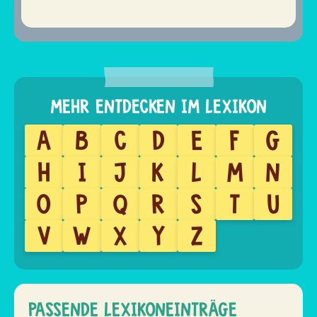
A
B
C
D
E
F
G
H
I
J
K
L
M
N
O
P
Q
R
S
T
U
V
W
X
Y
Z
PASSENDE LEXIKONEINTRÄGE