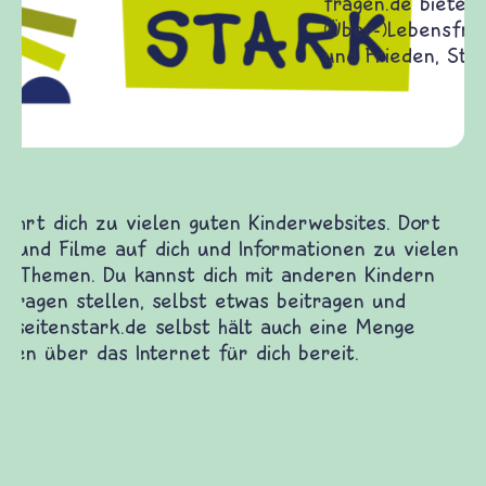
Frieden Fragen
frieden-fragen.de ist ein Internet-Angebot für
Kinder, Eltern und ErzieherInnen das zu
Fragen von Krieg und Frieden, Streit und
Gewalt informiert und einen Austausch zu
diesem Themenbereich ermöglicht. frieden-
fragen.de bietet Antworten auf wichtige
(Über-)Lebensfragen aus den Bereichen Krieg
und Frieden, Streit und Gewalt.