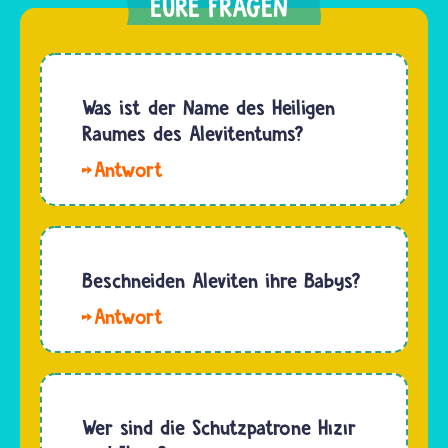
Was ist der Name des Heiligen
Raumes des Alevitentums?
Hallo,
Elias.
Alevitinnen
und
Aleviten
Beschneiden Aleviten ihre Babys?
treffen
Hallo
sich zum
Saba.
Gebet im
Auch bei
Cem-
den
Haus. Oft
Aleviten
Wer sind die Schutzpatrone Hızır
finden in
werden