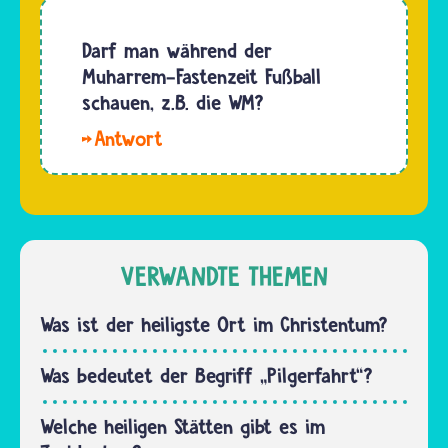
im
Aleviten
Alevitentum
beten
Darf man während der
nicht.
allein und
Muharrem-Fastenzeit Fußball
Allerdings
in der
schauen, z.B. die WM?
bemühen
Gemeinschaft. In
sich…
Hallo,
ihrer
Helin. Es
Religion
ist in
gibt es
Ordnung,
keine
während
Gebetszeiten…
der
VERWANDTE THEMEN
Muharrem-
Fastenzeit
Was ist der heiligste Ort im Christentum?
Fußball-
Weltmeisterschaft
Was bedeutet der Begriff „Pilgerfahrt“?
zu
schauen.
Welche heiligen Stätten gibt es im