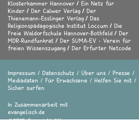
Klosterkammer Hannover
Ein Netz für
Kinder
Der Calwer Verlag
Der
Thienemann-Esslinger Verlag
Das
Religionspädagogische Institut Loccum
Die
Freie Waldorfschule Hannover-Bothfeld
Der
MDR-Rundfunkrat
Der SUMA-EV - Verein für
freien Wissenszugang
Der Erfurter Netcode
Impressum
Datenschutz
Über uns
Presse
Fußzeile
Mediadaten
Für Erwachsene
Helfen Sie mit
Sicher surfen
In Zusammenarbeit mit
evangelisch.de
2025 Copyright All
Rights reserved