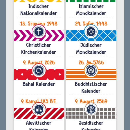
Indischer
Islamischer
Nationalkalender
Mondkalender
18. Sravana 1948
24. Safar 1448
Christlicher
Jüdischer
Kirchenkalender
Mondkalender
9. August 2026
26. Av 5786
Bahai Kalender
Buddhistischer
Kalender
9. Kamal 183 B.E.
9. August 2569
Alevitischer
Jesidischer
Kalender
Kalender