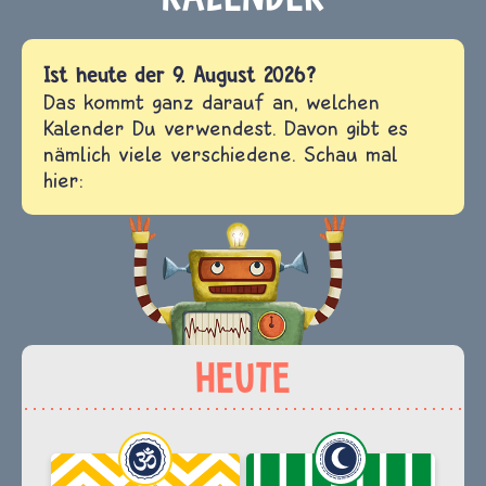
Ist heute der 9. August 2026?
Das kommt ganz darauf an, welchen
Kalender Du verwendest. Davon gibt es
nämlich viele verschiedene. Schau mal
hier: