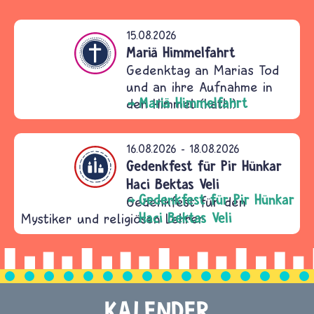
15.08.2026
ntum
Mariä Himmelfahrt
Gedenktag an Marias Tod
und an ihre Aufnahme in
Mariä Himmelfahrt
den Himmel (kath.)
16.08.2026
-
18.08.2026
ntum
Gedenkfest für Pir Hünkar
Haci Bektas Veli
Gedenkfest für Pir Hünkar
Gedenkfest für den
Haci Bektas Veli
Mystiker und religiösen Lehrer