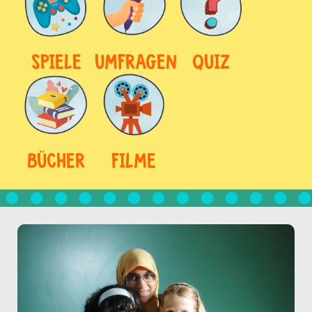
SPIELE
UMFRAGEN
QUIZ
BÜCHER
FILME