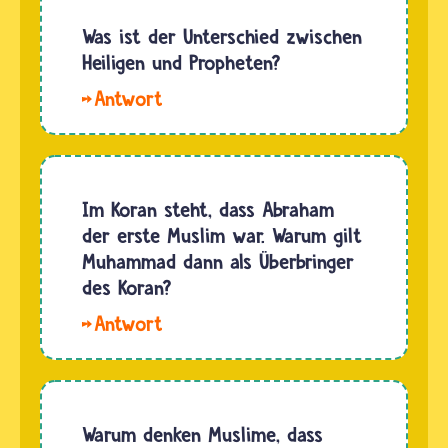
Krieg sind
die
Was ist der Unterschied zwischen
Thronfolger
Heiligen und Propheten?
von
Propheten
König
und
Saul
Prophetinnen sind
getötet
Menschen,
worden,
die von
Im Koran steht, dass Abraham
und weil
einer
der erste Muslim war. Warum gilt
David mit
Begegnung
Muhammad dann als Überbringer
der
mit Gott
des Koran?
Tochter
berichten
von…
Hallo
und seine
Cipira. Die
Botschaften…
Bibel, der
Koran
und
Warum denken Muslime, dass