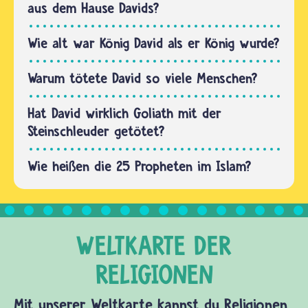
peinlich,
aus dem Hause Davids?
Auch
sich
die…
nackt zu
Wie alt war König David als er König wurde?
zeigen
oder zu
Warum tötete David so viele Menschen?
sehen.
Im
Hat David wirklich Goliath mit der
Gegenteil:
Steinschleuder getötet?
Ein…
Wie heißen die 25 Propheten im Islam?
Mit unserer Weltkarte kannst du Religionen