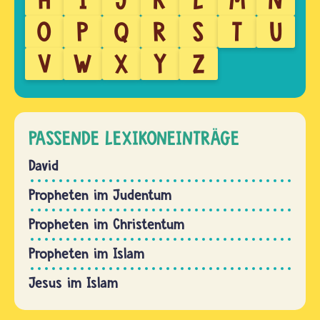
O
P
Q
R
S
T
U
V
W
X
Y
Z
PASSENDE LEXIKONEINTRÄGE
David
Propheten im Judentum
Propheten im Christentum
Propheten im Islam
Jesus im Islam