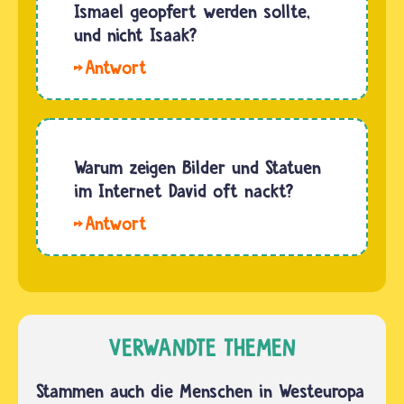
andere
Ismael geopfert werden sollte,
Schriften
und nicht Isaak?
erzählen,
Hallo,
dass
Konrad.
Abraham
Nach
der erste
dem
Mensch
Glauben
Warum zeigen Bilder und Statuen
war, der
der
im Internet David oft nackt?
an den
Musliminnen
einen…
Hallo
und
Yooser.
Muslime
In der
sind die
Antike
meisten
war es
Araber
den
VERWANDTE THEMEN
Nachfahren
Menschen
von
nicht
Stammen auch die Menschen in Westeuropa
Ismael.