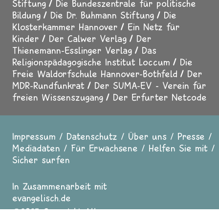
Stiftung
Die Bundeszentrale für politische
Bildung
Die Dr. Buhmann Stiftung
Die
Klosterkammer Hannover
Ein Netz für
Kinder
Der Calwer Verlag
Der
Thienemann-Esslinger Verlag
Das
Religionspädagogische Institut Loccum
Die
Freie Waldorfschule Hannover-Bothfeld
Der
MDR-Rundfunkrat
Der SUMA-EV - Verein für
freien Wissenszugang
Der Erfurter Netcode
Impressum
Datenschutz
Über uns
Presse
Fußzeile
Mediadaten
Für Erwachsene
Helfen Sie mit
Sicher surfen
In Zusammenarbeit mit
evangelisch.de
2025 Copyright All