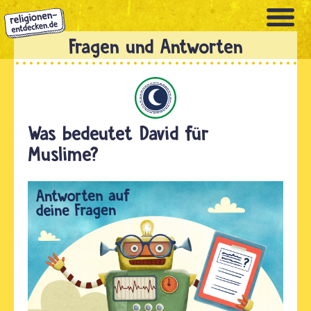
Direkt
zum
Inhalt
Islam
Was bedeutet David für
Muslime?