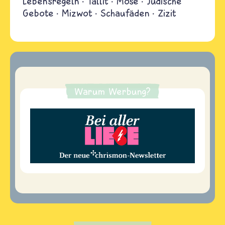
Lebensregeln
Tallit
Mose
Jüdische
Gebote
Mizwot
Schaufäden
Zizit
Warum Werbung?