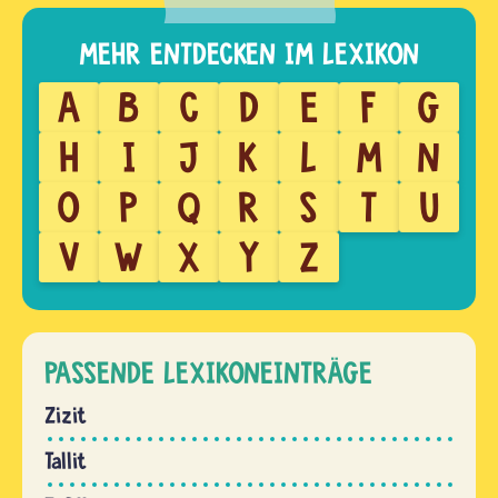
A
B
C
D
E
F
G
H
I
J
K
L
M
N
O
P
Q
R
S
T
U
V
W
X
Y
Z
PASSENDE LEXIKONEINTRÄGE
Zizit
Tallit