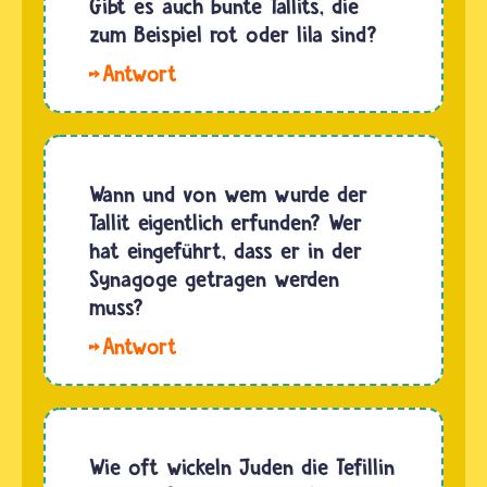
Gibt es auch bunte Tallits, die
zum Beispiel rot oder lila sind?
Hallo
Mr. John.
Orthodoxe
Juden
tragen
Wann und von wem wurde der
die
Tallit eigentlich erfunden? Wer
Farben
hat eingeführt, dass er in der
dunkelblau,
Synagoge getragen werden
schwarz
muss?
oder
Hallo
weiß.
Marek
Aber im
und
liberalen
John-
Judentum
Henry. Der
Wie oft wickeln Juden die Tefillin
gibt es