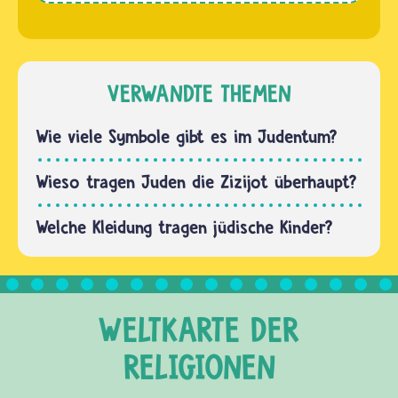
des Tallit.
Tora
Er heißt
schreibt
Bracha
Juden
und
vor, beim
VERWANDTE THEMEN
lautet
Beten
"Gelobt
den
Wie viele Symbole gibt es im Judentum?
bist du,…
Gebetsriemen
Tefillin
Wieso tragen Juden die Zizijot überhaupt?
anzulegen.
Er
Welche Kleidung tragen jüdische Kinder?
verbindet
Kopf,
Herz
und…