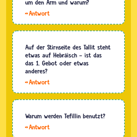
Tallit wird
um den Arm und warum?
für…
schon in
Hallo
der Tora
Lisali.
erwähnt.
Juden
Damit ist
wickeln
das
die Arm-
Auf der Stirnseite des Tallit steht
Tragen
Tefillin
etwas auf Hebräisch - ist das
des
zum
das 1. Gebot oder etwas
Gebetsschales
Morgengebet
anderes?
für…
zweimal
Hallo
um den
Ben. Auf
Bizeps
dem Tallit
am
steht der
Oberarm,
Segensspruch
Warum werden Tefillin benutzt?
siebenmal
zum
um den…
Hallo
Anlegen
Lara. Die