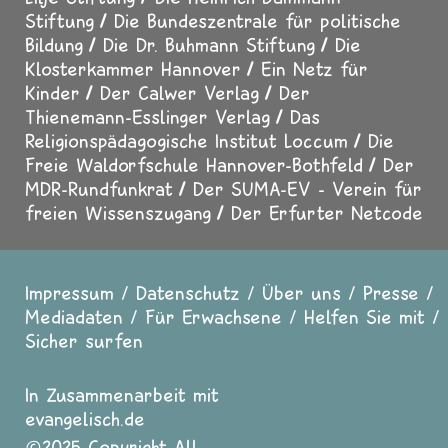
Stiftung
Die Bundeszentrale für politische
Bildung
Die Dr. Buhmann Stiftung
Die
Klosterkammer Hannover
Ein Netz für
Kinder
Der Calwer Verlag
Der
Thienemann-Esslinger Verlag
Das
Religionspädagogische Institut Loccum
Die
Freie Waldorfschule Hannover-Bothfeld
Der
MDR-Rundfunkrat
Der SUMA-EV - Verein für
freien Wissenszugang
Der Erfurter Netcode
Impressum
Datenschutz
Über uns
Presse
Fußzeile
Mediadaten
Für Erwachsene
Helfen Sie mit
Sicher surfen
In Zusammenarbeit mit
evangelisch.de
2025 Copyright All