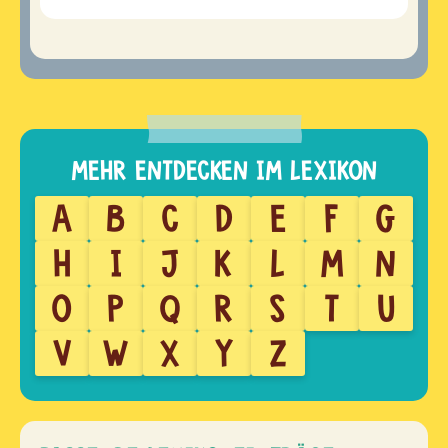
A
B
C
D
E
F
G
H
I
J
K
L
M
N
O
P
Q
R
S
T
U
V
W
X
Y
Z