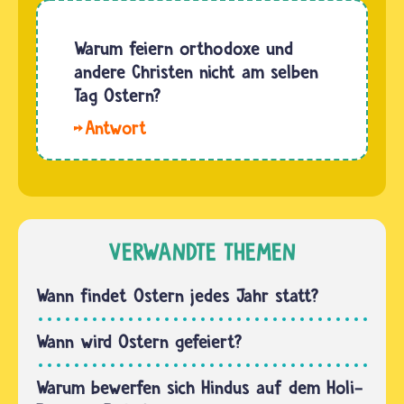
auch
Nordhalbkugel
viele
im
Warum feiern orthodoxe und
verschiedene
Winter. In
andere Christen nicht am selben
Religionen.
Australien
Tag Ostern?
Menschen
feiern
aus…
Hallo
die
Anne-
Menschen
Sophie.
das Fest
Ostern
im
fällt
Sommer.
immer
VERWANDTE THEMEN
Für…
auf den
Sonntag
Wann findet Ostern jedes Jahr statt?
und
Montag
Wann wird Ostern gefeiert?
nach
dem
Warum bewerfen sich Hindus auf dem Holi-