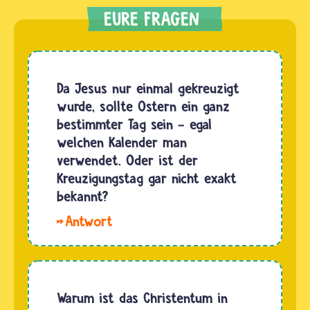
Da Jesus nur einmal gekreuzigt
wurde, sollte Ostern ein ganz
bestimmter Tag sein – egal
welchen Kalender man
verwendet. Oder ist der
Kreuzigungstag gar nicht exakt
bekannt?
Hallo
Josef. In
der Bibel
steht
geschrieben,
Warum ist das Christentum in