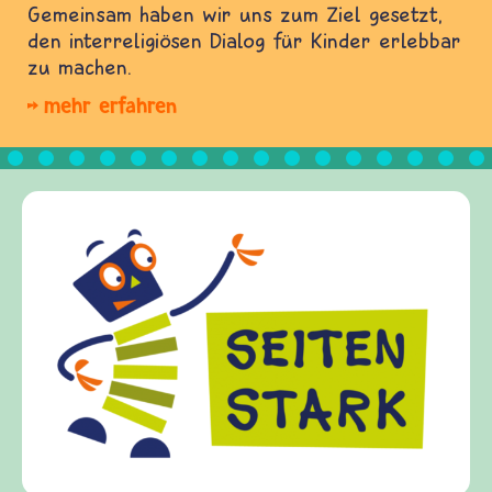
Gemeinsam haben wir uns zum Ziel gesetzt,
den interreligiösen Dialog für Kinder erlebbar
zu machen.
mehr erfahren
Frieden Fragen
frieden-fragen.de ist ei
Kinder, Eltern und Erzi
Fragen von Krieg und Fr
Gewalt informiert und e
diesem Themenbereich er
fragen.de bietet Antwor
(Über-)Lebensfragen aus