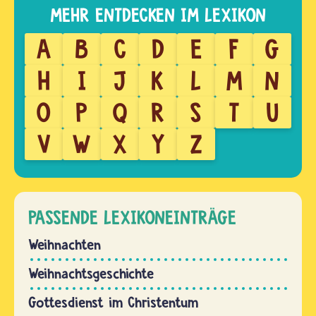
A
B
C
D
E
F
G
H
I
J
K
L
M
N
O
P
Q
R
S
T
U
V
W
X
Y
Z
PASSENDE LEXIKONEINTRÄGE
Weihnachten
Weihnachtsgeschichte
Gottesdienst im Christentum