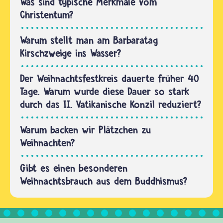
Was sind typische Merkmale vom
der
Christentum?
Vorabend
des
Warum stellt man am Barbaratag
Weihnachtsfestes-
Kirschzweige ins Wasser?
- auf
den
Der Weihnachtsfestkreis dauerte früher 40
vierten…
Tage. Warum wurde diese Dauer so stark
durch das II. Vatikanische Konzil reduziert?
Warum backen wir Plätzchen zu
Weihnachten?
Gibt es einen besonderen
Weihnachtsbrauch aus dem Buddhismus?