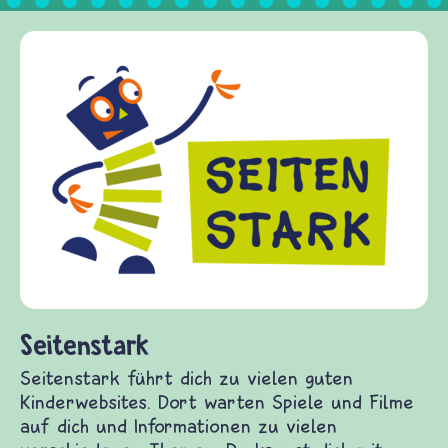
Frieden Fragen
frieden-fragen.de ist ein Internet-Angebot für
Kinder, Eltern und ErzieherInnen das zu
Fragen von Krieg und Frieden, Streit und
Gewalt informiert und einen Austausch zu
diesem Themenbereich ermöglicht. frieden-
fragen.de bietet Antworten auf wichtige
(Über-)Lebensfragen aus den Bereichen Krieg
und Frieden, Streit und Gewalt.