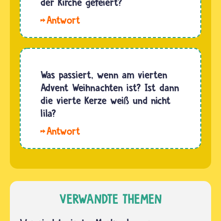
der Kirche gefeiert?
Das
Besondere
am
Weihnachtsgottesdienst
sind die
Was passiert, wenn am vierten
Krippenspiele.
Advent Weihnachten ist? Ist dann
Hier
die vierte Kerze weiß und nicht
führen
lila?
meistens
Hallo
Kinder
Matilda.
die
Wenn der
Geschichte
Heilige
von der…
Abend -
er ist ja
VERWANDTE THEMEN
streng
genommen