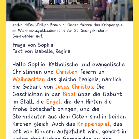
epd-bild/Paul-Philipp Braun
Kinder führen das Krippenspiel
im Weihnachtsgottesdienst in der St. Georgskirche in
Sengwarden auf.
Sophie
Text von
Isabelle
Regina
Hallo Sophie. Katholische und evangelische
Christinnen und
Christen
feiern an
Weihnachten
das gleiche Ereignis, nämlich
die Geburt von
Jesus Christus
. Die
Geschichten in der
Bibel
über die Geburt
im Stall, die
Engel
, die den Hirten die
frohe Botschaft bringen, und die
Sterndeuter aus dem Osten sind in beiden
Kirchen gleich. Auch das
Krippenspiel
, das
oft von Kindern aufgeführt wird, gehört in
vielen christlichen Gemeinden zu den