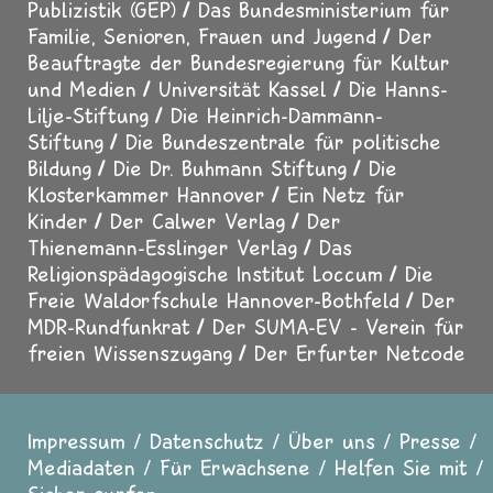
Publizistik (GEP)
Das Bundesministerium für
Familie, Senioren, Frauen und Jugend
Der
Beauftragte der Bundesregierung für Kultur
und Medien
Universität Kassel
Die Hanns-
Lilje-Stiftung
Die Heinrich-Dammann-
Stiftung
Die Bundeszentrale für politische
Bildung
Die Dr. Buhmann Stiftung
Die
Klosterkammer Hannover
Ein Netz für
Kinder
Der Calwer Verlag
Der
Thienemann-Esslinger Verlag
Das
Religionspädagogische Institut Loccum
Die
Freie Waldorfschule Hannover-Bothfeld
Der
MDR-Rundfunkrat
Der SUMA-EV - Verein für
freien Wissenszugang
Der Erfurter Netcode
Impressum
Datenschutz
Über uns
Presse
Fußzeile
Mediadaten
Für Erwachsene
Helfen Sie mit