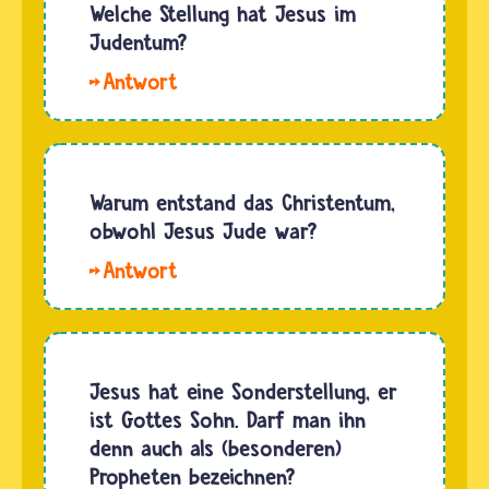
Buddha
Welche Stellung hat Jesus im
haben
Judentum?
gemeinsam,
Hallo.
dass sie
Jesus
für viele
hat im
Menschen
Judentum
sehr
keine
Warum entstand das Christentum,
wichtige
Stellung
obwohl Jesus Jude war?
religiöse
und
Lehrer
Hallo
Bedeutung.
sind.
Lala,
Dies ist
Beide…
Momo
ein
und Kk.
wesentlicher
Das
Jesus hat eine Sonderstellung, er
Unterschied
Christentum
ist Gottes Sohn. Darf man ihn
zum
entstand,
denn auch als (besonderen)
Christentum.
weil
Propheten bezeichnen?
Der…