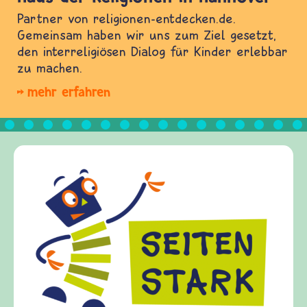
Partner von religionen-entdecken.de.
Gemeinsam haben wir uns zum Ziel gesetzt,
den interreligiösen Dialog für Kinder erlebbar
zu machen.
mehr erfahren
Frieden Fragen
frieden-fragen.de ist ein Internet-Angebot für
Kinder, Eltern und ErzieherInnen das zu
Fragen von Krieg und Frieden, Streit und
Gewalt informiert und einen Austausch zu
diesem Themenbereich ermöglicht. frieden-
fragen.de bietet Antworten auf wichtige