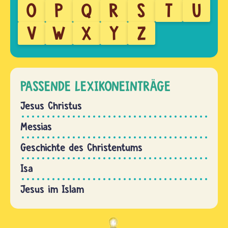
O
P
Q
R
S
T
U
V
W
X
Y
Z
PASSENDE LEXIKONEINTRÄGE
Jesus Christus
Messias
Geschichte des Christentums
Isa
Jesus im Islam