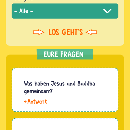
Was haben Jesus und Buddha
gemeinsam?
Hallo
Lucia.
Jesus
und