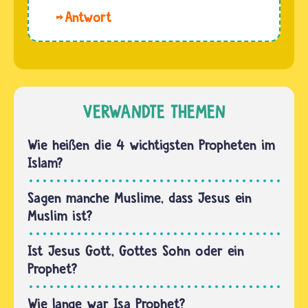
Jesus
Hallo
den
Mama. Jesus
Menschen
ist für
etwas
Christinnen
Neues von Gott
und Christen
erzählte.
kein
VERWANDTE THEMEN
…
Prophet,
auch kein
Wie heißen die 4 wichtigsten Propheten im
„besonderer“.
Islam?
Jesus
hat zwar
Sagen manche Muslime, dass Jesus ein
auch…
Muslim ist?
Ist Jesus Gott, Gottes Sohn oder ein
Prophet?
Wie lange war Isa Prophet?