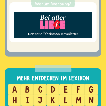
Warum Werbung?
A
B
C
D
E
F
G
H
I
J
K
L
M
N