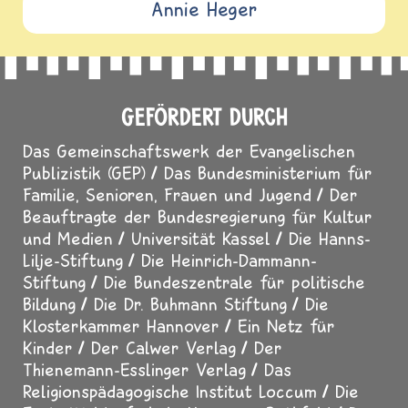
Annie Heger
GEFÖRDERT DURCH
Das Gemeinschaftswerk der Evangelischen
Publizistik (GEP)
Das Bundesministerium für
Familie, Senioren, Frauen und Jugend
Der
Beauftragte der Bundesregierung für Kultur
und Medien
Universität Kassel
Die Hanns-
Lilje-Stiftung
Die Heinrich-Dammann-
Stiftung
Die Bundeszentrale für politische
Bildung
Die Dr. Buhmann Stiftung
Die
Klosterkammer Hannover
Ein Netz für
Kinder
Der Calwer Verlag
Der
Thienemann-Esslinger Verlag
Das
Religionspädagogische Institut Loccum
Die