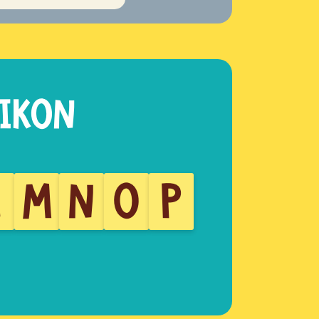
L
M
N
O
P