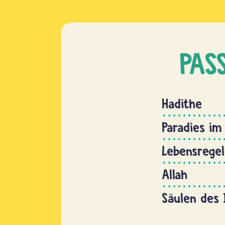
PAS
Hadithe
Paradies im
Lebensregel
Allah
Säulen des 