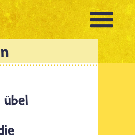
 übel
die