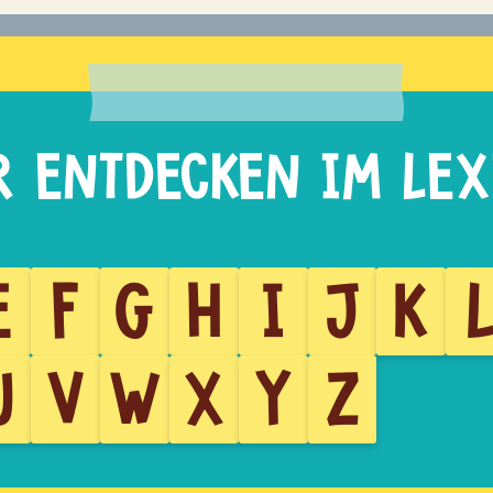
E
F
G
H
I
J
K
U
V
W
X
Y
Z