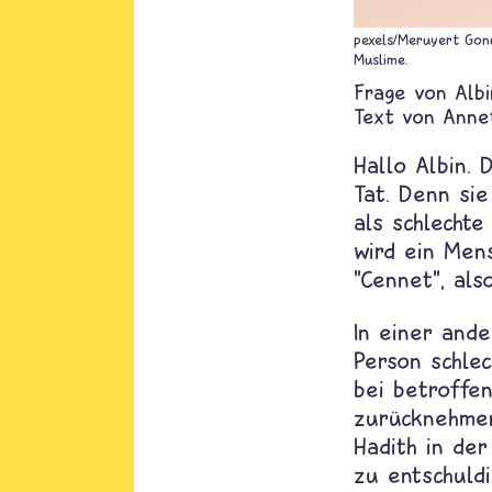
pexels/Meruyert Gon
Muslime.
Albi
Text von
Anne
Hallo Albin. 
Tat. Denn sie
als schlecht
wird ein Mens
"Cennet", als
In einer ande
Person schle
bei betroffe
zurücknehmen
Hadith in der
zu entschuld