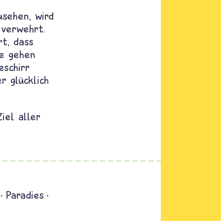
usehen, wird
 verwehrt.
t, dass
he gehen
eschirr
r glücklich
iel aller
Paradies