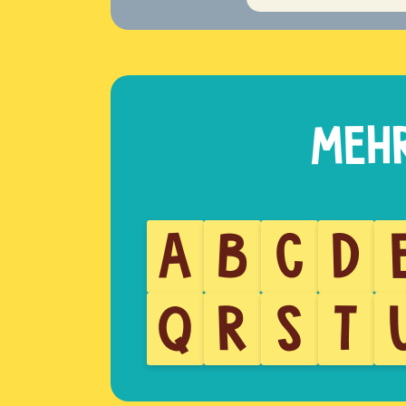
A
B
C
D
Q
R
S
T