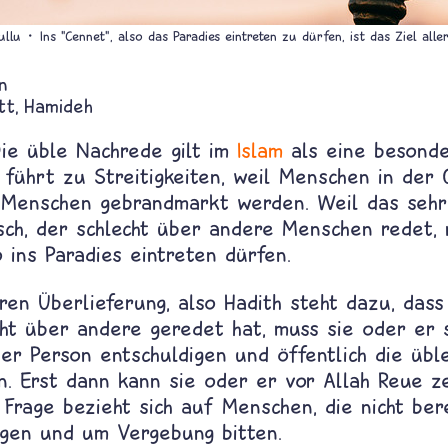
ullu
Ins "Cennet", also das Paradies eintreten zu dürfen, ist das Ziel all
n
tt
Hamideh
Die üble Nachrede gilt im
Islam
als eine besonde
 führt zu Streitigkeiten, weil Menschen in der 
e Menschen gebrandmarkt werden. Weil das sehr 
ch, der schlecht über andere Menschen redet, n
o ins Paradies eintreten dürfen.
ren Überlieferung, also Hadith steht dazu, das
cht über andere geredet hat, muss sie oder er 
ner Person entschuldigen und öffentlich die üb
. Erst dann kann sie oder er vor Allah Reue z
 Frage bezieht sich auf Menschen, die nicht bere
igen und um Vergebung bitten.