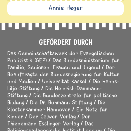
Annie Heger
GEFÖRDERT DURCH
Das Gemeinschaftswerk der Evangelischen
Publizistik (GEP)
Das Bundesministerium für
Familie, Senioren, Frauen und Jugend
Der
Beauftragte der Bundesregierung für Kultur
und Medien
Universität Kassel
Die Hanns-
Lilje-Stiftung
Die Heinrich-Dammann-
Stiftung
Die Bundeszentrale für politische
Bildung
Die Dr. Buhmann Stiftung
Die
Klosterkammer Hannover
Ein Netz für
Kinder
Der Calwer Verlag
Der
Thienemann-Esslinger Verlag
Das
Religionspädagogische Institut Loccum
Die