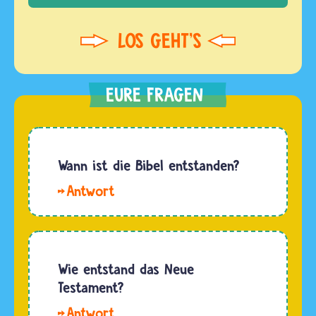
Wann ist die Bibel entstanden?
Hallo
Franzi,
Luisa,
GHG und
PUlli098.
Wie entstand das Neue
Die
Testament?
jüdische
Das