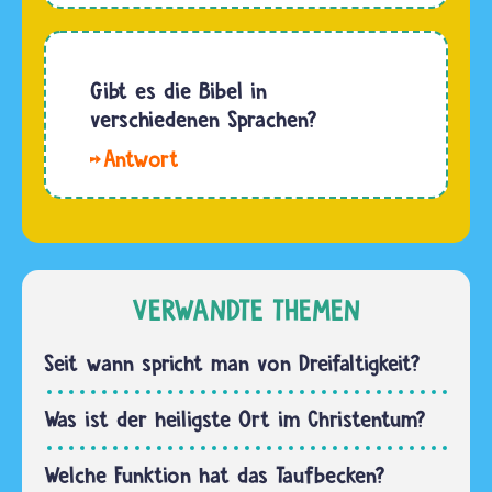
Ereignisse
Bibel
alle
wird
etwas
schon
Gibt es die Bibel in
anders in
seit fast
verschiedenen Sprachen?
Erinnerung.
2000
Aber nur
Hallo.
Jahren
in…
Die
nicht
ersten
mehr
Bücher
verändert.
der Bibel,
Nur ihre
das Erste
VERWANDTE THEMEN
Übersetzungen…
Testament,
entstanden
Seit wann spricht man von Dreifaltigkeit?
in
hebräischer
Was ist der heiligste Ort im Christentum?
und
aramäischer
Welche Funktion hat das Taufbecken?