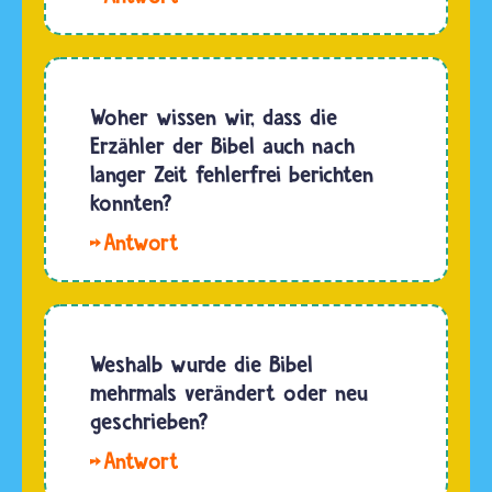
Bibel ist
Neue
im Laufe
Testament
von rund
ist in
tausend
kürzerer
Woher wissen wir, dass die
Jahren
Zeit
Erzähler der Bibel auch nach
entstanden.
entstanden.
langer Zeit fehlerfrei berichten
Sie
Schon
konnten?
wurde
kurz
in…
Hallo
nach
Chris.
dem Tod
Sicher
und der
hatten
Auferstehung
die
Weshalb wurde die Bibel
Jesu hat
Autoren
mehrmals verändert oder neu
man sich
der Bibel
geschrieben?
von…
die
Hallo
damaligen
Silvas. Die