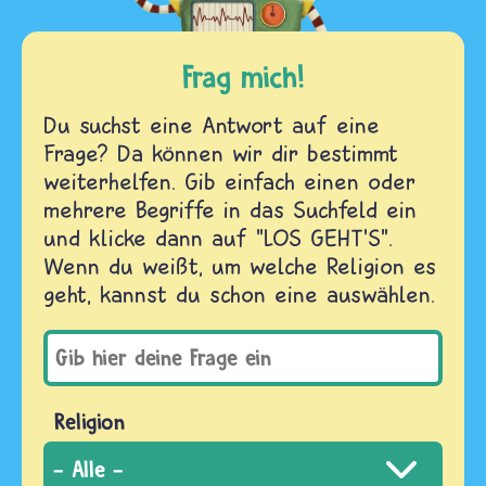
Frag mich!
Du suchst eine Antwort auf eine
Frage? Da können wir dir bestimmt
weiterhelfen. Gib einfach einen oder
mehrere Begriffe in das Suchfeld ein
und klicke dann auf "LOS GEHT'S".
Wenn du weißt, um welche Religion es
geht, kannst du schon eine auswählen.
Religion