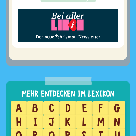
A
B
C
D
E
F
G
H
I
J
K
L
M
N
O
P
Q
R
S
T
U