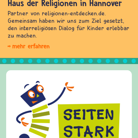
Haus der Religionen in Hannover
Partner von religionen-entdecken.de.
Gemeinsam haben wir uns zum Ziel gesetzt,
den interreligiösen Dialog für Kinder erlebbar
zu machen.
mehr erfahren
Frieden Fragen
frieden-fragen.de ist ein Internet-A
Kinder, Eltern und ErzieherInnen da
Fragen von Krieg und Frieden, Strei
Gewalt informiert und einen Austaus
diesem Themenbereich ermöglicht. fr