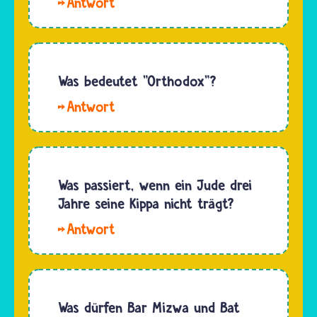
Hallo.
findet
Im
auch
Reformjudentum
dann
sind
statt,
Frauen
Was bedeutet "Orthodox"?
wenn
und
weniger
Hallo
Männer
als zehn
Midia. In
gleichberechtigt.
jüdische
allen
Dort
Männer…
Religionen
begegnen
gibt es
Was passiert, wenn ein Jude drei
dir auch
Menschen,
Jahre seine Kippa nicht trägt?
Rabbinerinnen
die eine
und…
Hallo
andere
Dornröschen.
Vorstellung
Es
davon
passiert
haben,
nichts,
Was dürfen Bar Mizwa und Bat
wie ihre