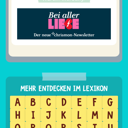
A
B
C
D
E
F
G
H
I
J
K
L
M
N
O
P
Q
R
S
T
U