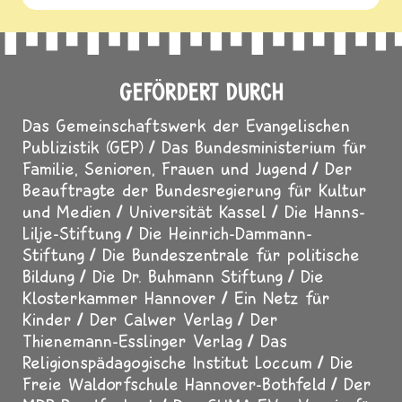
GEFÖRDERT DURCH
Das Gemeinschaftswerk der Evangelischen
Publizistik (GEP)
Das Bundesministerium für
Familie, Senioren, Frauen und Jugend
Der
Beauftragte der Bundesregierung für Kultur
und Medien
Universität Kassel
Die Hanns-
Lilje-Stiftung
Die Heinrich-Dammann-
Stiftung
Die Bundeszentrale für politische
Bildung
Die Dr. Buhmann Stiftung
Die
Klosterkammer Hannover
Ein Netz für
Kinder
Der Calwer Verlag
Der
Thienemann-Esslinger Verlag
Das
Religionspädagogische Institut Loccum
Die
Freie Waldorfschule Hannover-Bothfeld
Der