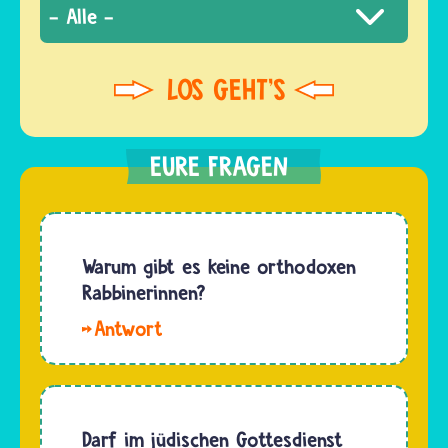
Warum gibt es keine orthodoxen
Rabbinerinnen?
Hallo
Esther.
Orthodoxe
Jüdinnen
und
Darf im jüdischen Gottesdienst