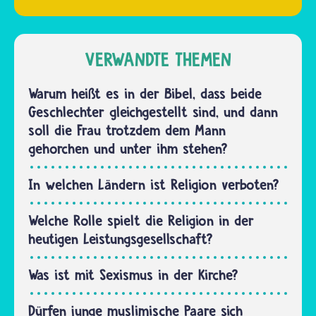
Verbote
tragen
für
Frauen T-
altmodisch
Shirts,
VERWANDTE THEMEN
und
Blusen
befolgen
oder
Warum heißt es in der Bibel, dass beide
diese
Pullis, die
Geschlechter gleichgestellt sind, und dann
nicht so
einen
soll die Frau trotzdem dem Mann
streng.…
kleinen
gehorchen und unter ihm stehen?
Ausschnitt
haben
In welchen Ländern ist Religion verboten?
und
Schultern
Welche Rolle spielt die Religion in der
und…
heutigen Leistungsgesellschaft?
Was ist mit Sexismus in der Kirche?
Dürfen junge muslimische Paare sich