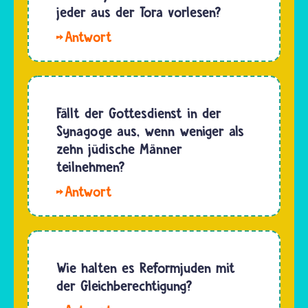
Juden
jeder aus der Tora vorlesen?
leben vor
Hallo
allem
Till. In
nach
einem
Geboten,
jüdischen
die es
Gemeindegottesdienst
Fällt der Gottesdienst in der
schon
werden
Synagoge aus, wenn weniger als
seit der
zur
zehn jüdische Männer
Entstehung
Verlesung
teilnehmen?
des
der Tora
Talmuds…
Hallo
einzelne
Anne-
Gläubige
Sophie.
aufgerufen.
Der
…
Gottesdienst
Wie halten es Reformjuden mit
in der
der Gleichberechtigung?
Synagoge