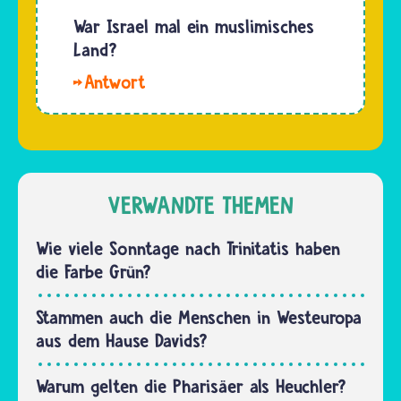
und
zu Berlin
War Israel mal ein muslimisches
Juden
lädt auch
Land?
ihre
zu
eigene
Hallo
eigenen
Religion
Abdulah.
Kindergottesdiensten
für die
Im
in die
„…
Gebiet
Synagoge
des
ein.
heutigen
VERWANDTE THEMEN
Sonst
Israels
gibt es
gab es
Wie viele Sonntage nach Trinitatis haben
das…
über die
die Farbe Grün?
Jahrtausende
verschiedene
Stammen auch die Menschen in Westeuropa
Herrscher:
aus dem Hause Davids?
Perser,
Makedonier,
Warum gelten die Pharisäer als Heuchler?