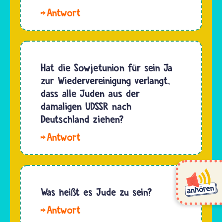
Jüdinnen
Galiläa
Der
und
und
erste
Juden,
Judäa.
Mensch,
egal ob
Wie
der nur
sie in
viele…
an einen
Hat die Sowjetunion für sein Ja
Deutschland
Gott
zur Wiedervereinigung verlangt,
oder
glaubte,
dass alle Juden aus der
anderen
war
damaligen UDSSR nach
Ländern
Abraham.
Deutschland ziehen?
geboren…
Er ist
Hallo
der Urvater
Theodor.
der
Tatsächlich
Jüdinnen
sind seit
und
1990
Was heißt es Jude zu sein?
Juden.
sehr
Hallo
viele