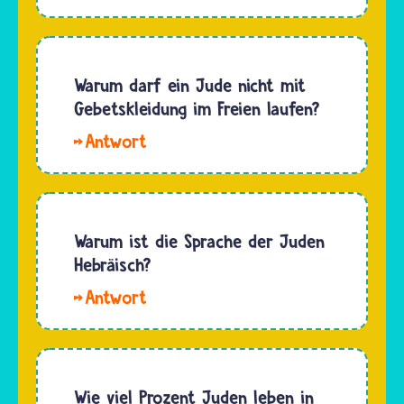
sich
Der Name
Welt
dann…
Joel
bekannt.
kommt
Wer dem
aus dem
Warum darf ein Jude nicht mit
Glauben
Hebräischen
Gebetskleidung im Freien laufen?
selbst
und wird
nicht
Hallo
in der
angehört,
Yusuf.
Tora und
kann sich
Jüdinnen
in den
in…
und
Büchern
Juden
Warum ist die Sprache der Juden
der
dürfen
Hebräisch?
Propheten
ihre
erwähnt.
Hallo.
Gebetskleidung
Im…
Hebräisch
auch im
ist nach
Freien
jüdischen
tragen
Verständnis
Wie viel Prozent Juden leben in
und viele