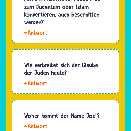
verbreitet.
zum Judentum oder Islam
lesen.
Rund
konvertieren, auch beschnitten
Das ist
2.000
werden?
die
Jahre
hebräische…
Hallo
lang
Chac. Ja,
zogen
wenn ein
jüdische
Mann
Händler
Jude
Wie verbreitet sich der Glaube
und
werden
der Juden heute?
Flüchtlinge
möchte,
um…
Hallo
legt er
Misa.
vor drei
Heute ist
Rabbinern
das
eine
Judentum
Woher kommt der Name Joel?
Prüfung
auf der
ab, lässt
Hallo.
ganzen