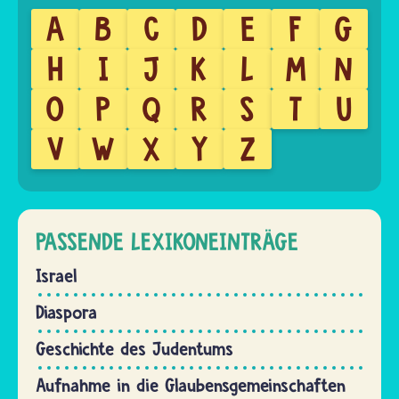
A
B
C
D
E
F
G
H
I
J
K
L
M
N
O
P
Q
R
S
T
U
V
W
X
Y
Z
PASSENDE LEXIKONEINTRÄGE
Israel
Diaspora
Geschichte des Judentums
Aufnahme in die Glaubensgemeinschaften