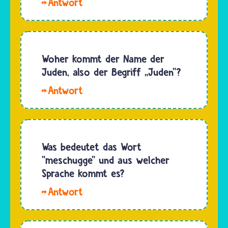
Hallo,
Synagoge
das…
Maëline.
wurde
Auf der
früher
Website
einmal
des
Woher kommt der Name der
zerstört
deutschen
Juden, also der Begriff „Juden"?
und dann
Innenministeriums
wieder…
Hallo
steht zu
Reli. Die
Beginn
Bezeichnung
des
„Jüdin"
Jahres
oder
Was bedeutet das Wort
2026,
„Jude"
"meschugge" und aus welcher
dass in
entstammt
Sprache kommt es?
Deutschland…
vom
Das
hebräischen
Wort
Wort
"meschugge"
„Jehudim".