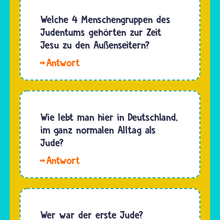
kommt
Die
aus der
Welche 4 Menschengruppen des
„Jehudim",
jiddischen
Judentums gehörten zur Zeit
also die…
Sprache
Jesu zu den Außenseitern?
und
Hallo
bedeutet,
hanni.
dass
Das
jemand
Gebiet, in
oder
dem
Wie lebt man hier in Deutschland,
etwas ein
heute
im ganz normalen Alltag als
bisschen
Israel
Jude?
komisch
und
oder…
Hallo
Palästina
Emilia. In
liegt,
Deutschland
hieß vor
sind
2000
heute
Wer war der erste Jude?
Jahren