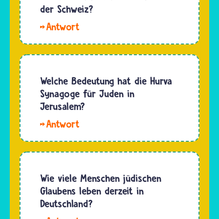
die
der Schweiz?
tun es
göttliche
auch. Ob
In
Sprache.
Jüdinnen
der
Im
und…
Schweiz
rabbinischen
leben
Judentum
etwa
Welche Bedeutung hat die Hurva
gibt es
18.000
Synagoge für Juden in
daher
jüdische
Jerusalem?
auch
Menschen.
die…
Die
Das ist
Churva
allerdings
Synagoge
nur eine
steht im
Schätzung,
jüdischen
Wie viele Menschen jüdischen
ganz
Viertel in
Glaubens leben derzeit in
sicher
Jerusalem.
Deutschland?
kann
Die
man