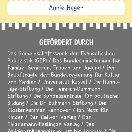
Annie Heger
GEFÖRDERT DURCH
Das Gemeinschaftswerk der Evangelischen
Publizistik (GEP)
Das Bundesministerium für
Familie, Senioren, Frauen und Jugend
Der
Beauftragte der Bundesregierung für Kultur
und Medien
Universität Kassel
Die Hanns-
Lilje-Stiftung
Die Heinrich-Dammann-
Stiftung
Die Bundeszentrale für politische
Bildung
Die Dr. Buhmann Stiftung
Die
Klosterkammer Hannover
Ein Netz für
Kinder
Der Calwer Verlag
Der
Thienemann-Esslinger Verlag
Das
Religionspädagogische Institut Loccum
Die