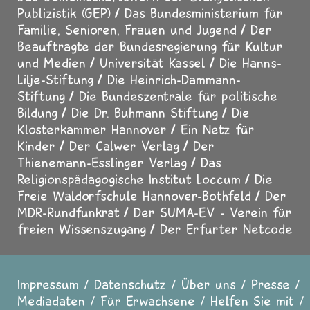
Publizistik (GEP)
Das Bundesministerium für
Familie, Senioren, Frauen und Jugend
Der
Beauftragte der Bundesregierung für Kultur
und Medien
Universität Kassel
Die Hanns-
Lilje-Stiftung
Die Heinrich-Dammann-
Stiftung
Die Bundeszentrale für politische
Bildung
Die Dr. Buhmann Stiftung
Die
Klosterkammer Hannover
Ein Netz für
Kinder
Der Calwer Verlag
Der
Thienemann-Esslinger Verlag
Das
Religionspädagogische Institut Loccum
Die
Freie Waldorfschule Hannover-Bothfeld
Der
MDR-Rundfunkrat
Der SUMA-EV - Verein für
freien Wissenszugang
Der Erfurter Netcode
Impressum
Datenschutz
Über uns
Presse
Fußzeile
Mediadaten
Für Erwachsene
Helfen Sie mit