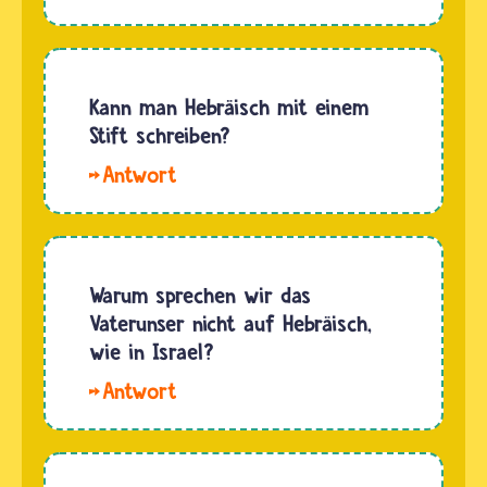
Jasmin.
Aramäisch
gehört
zu den
Kann man Hebräisch mit einem
ältesten
Stift schreiben?
Sprachen
Hallo.
der Welt
Selbstverständlich
und war
ist es
die
möglich,
Muttersprache
Hebräisch
Warum sprechen wir das
von Jesu.
mit
Vaterunser nicht auf Hebräisch,
Diese
einem
wie in Israel?
Sprache…
Stift
Hallo
schreiben,
Two in
und auch
One, die
am
meisten
Computer