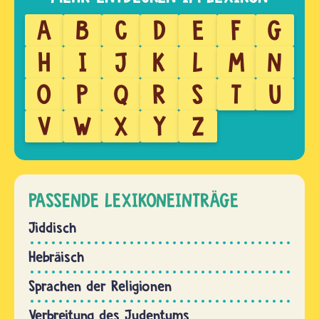
A
B
C
D
E
F
G
H
I
J
K
L
M
N
O
P
Q
R
S
T
U
V
W
X
Y
Z
PASSENDE LEXIKONEINTRÄGE
Jiddisch
Hebräisch
Sprachen der Religionen
Verbreitung des Judentums