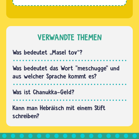
…
Die
ihr das
ersten
Wort
Bücher
Schalom
der Bibel,
in
das Erste
VERWANDTE THEMEN
hebräischer
Testament,
Schrift…
entstanden
Was bedeutet „Masel tov“?
in
hebräischer
Was bedeutet das Wort "meschugge" und
und
aus welcher Sprache kommt es?
aramäischer
Sprache.
Was ist Chanukka-Geld?
Laut…
Kann man Hebräisch mit einem Stift
schreiben?