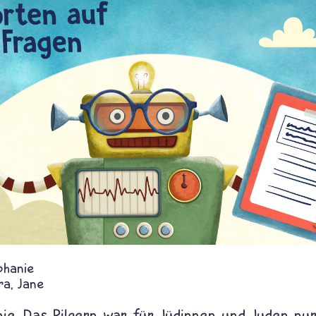
phanie
ra
Jane
ie. Das Pilgern war für Jüdinnen und Juden nur