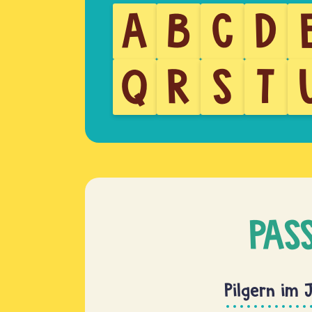
A
B
C
D
Q
R
S
T
PAS
Pilgern im