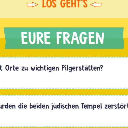
 Orte zu wichtigen Pilgerstätten?
Hallo fxxnhxxx.
den die beiden jüdischen Tempel zerstör
Hallo