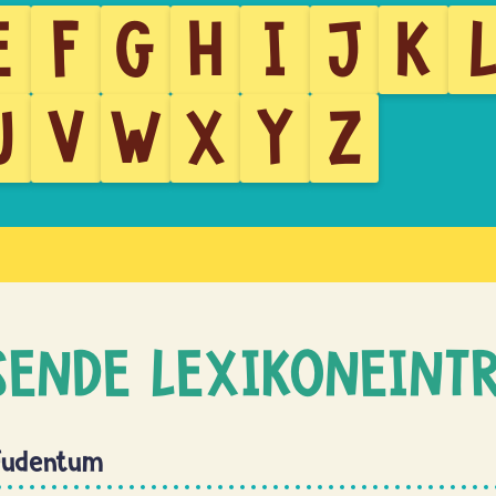
E
F
G
H
I
J
K
U
V
W
X
Y
Z
SENDE LEXIKONEINT
 Judentum