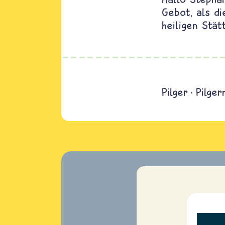
Gebot, als d
heiligen Stät
Pilger
Pilger