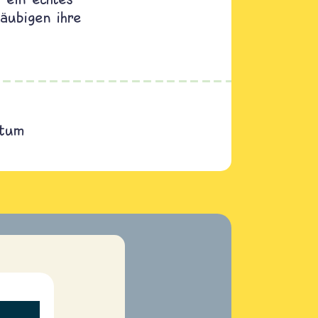
äubigen ihre
ntum