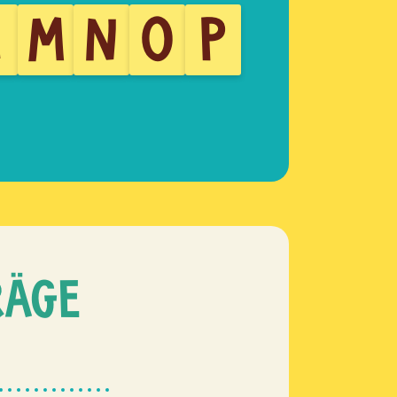
L
M
N
O
P
RÄGE