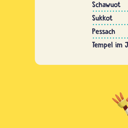
Schawuot
Sukkot
Pessach
Tempel im 